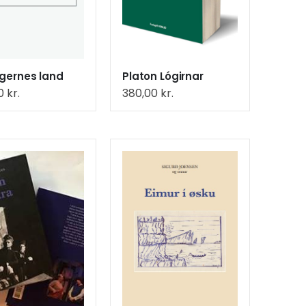
gernes land
Platon Lógirnar
00
kr.
380,00
kr.