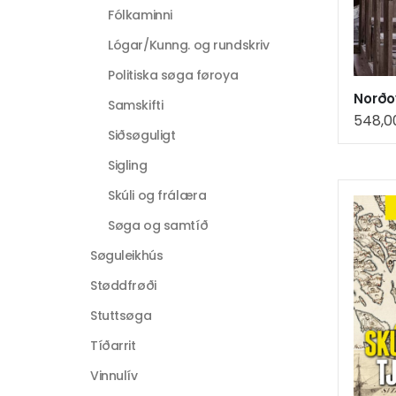
Fólkaminni
Lógar/Kunng. og rundskriv
Politiska søga føroya
Samskifti
548,
Siðsøguligt
Sigling
Skúli og frálæra
Søga og samtíð
Søguleikhús
Støddfrøði
Stuttsøga
Tíðarrit
Vinnulív