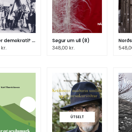
Hvat er demokrati? (50)
Søgur um ull (8)
0
kr.
348,00
kr.
548,
ÚTSELT