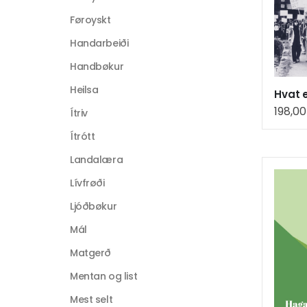
Føroyskt
Handarbeiði
Handbøkur
Heilsa
198,0
Ítriv
Ítrótt
Landalæra
Lívfrøði
Ljóðbøkur
Mál
Matgerð
Mentan og list
Mest selt