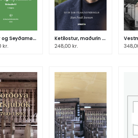
Hagar og Seyðamørk, Heimabeiti (16)
Ketilostur, maðurin umborð og putursukurveðrar (21)
0
kr.
248,00
kr.
348,