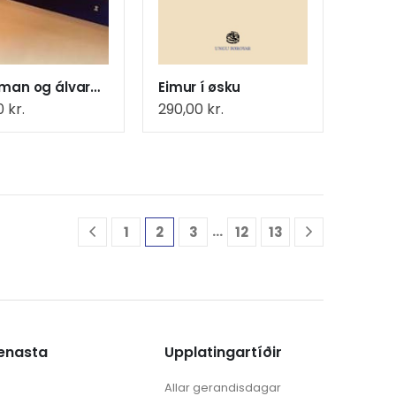
Til gaman og álvara (11)
Eimur í øsku
0
kr.
290,00
kr.
…
1
2
3
12
13
ænasta
Upplatingartíðir
Allar gerandisdagar