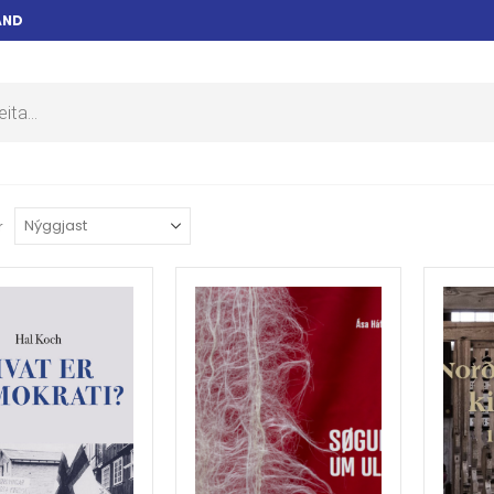
AND
r