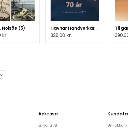
. Nolsöe (5)
Havnar Handverkarafelag 70 ár
0
kr.
328,00
kr.
390,0
Adressa
Kundat
á Hjalla 7B
Um okkum