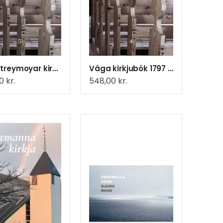
Norðstreymoyar kirkjubók 1789-1892 (7)
Vága kirkjubók 1797 - 1892 (9)
00
kr.
548,00
kr.