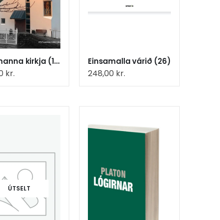
Vestmanna kirkja (16)
Einsamalla várið (26)
00
kr.
248,00
kr.
ÚTSELT