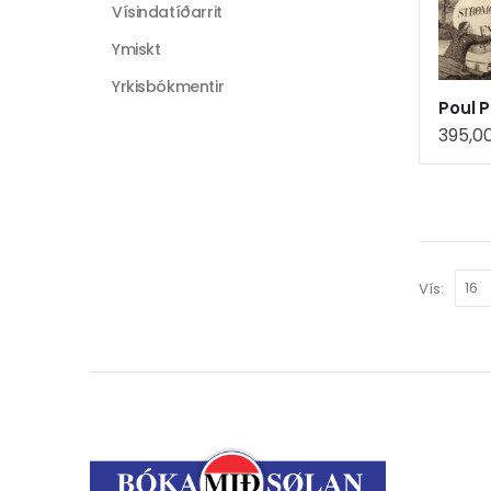
Vísindatíðarrit
Ymiskt
Yrkisbókmentir
Poul P
395,0
Vís: