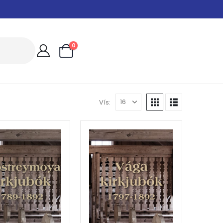
0
Vís: