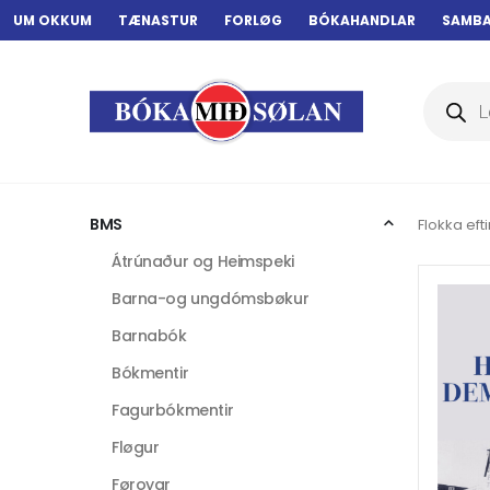
UM OKKUM
TÆNASTUR
FORLØG
BÓKAHANDLAR
SAMB
Products
search
BMS
Flokka efti
Átrúnaður og Heimspeki
Barna-og ungdómsbøkur
Barnabók
Bókmentir
Fagurbókmentir
Fløgur
Føroyar