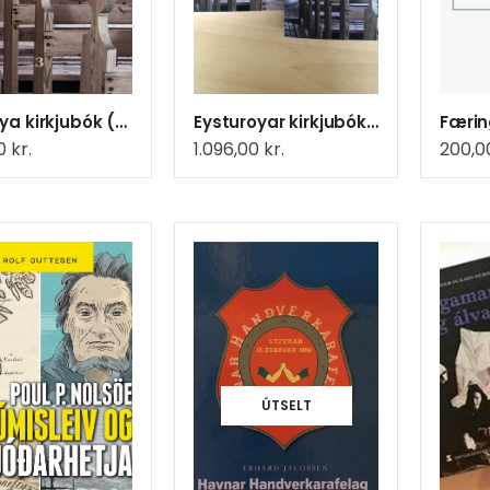
Norðoya kirkjubók (6)
Eysturoyar kirkjubók, bd. 1 + 2
Færin
00
kr.
1.096,00
kr.
200,
ÚTSELT