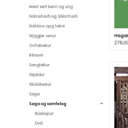
Mest selt børn og ung
Námsfrøði og Sálarfrøði
Náttúra opg tøkni
Nýggjar vørur
278,0
Orðabøkur
Ritsavn
Sangleikur
Skjaldur
Skúlabøkur
Søga
Søga og samfelag
Búskapur
Dvd