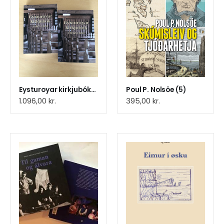
Eysturoyar kirkjubók, bd. 1 + 2
Poul P. Nolsöe (5)
1.096,00
kr.
395,00
kr.