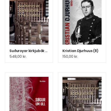
Suðuroyar kirkjubók 1745-1892 (5)
Kristian Djurhuus (8)
548,00
kr.
150,00
kr.