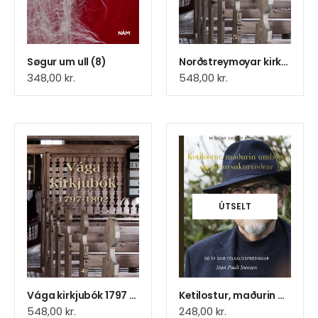
Søgur um ull (8)
Norðstreymoyar kirkjubók 1789-1892 (7)
348,00
kr.
548,00
kr.
ÚTSELT
Vága kirkjubók 1797 - 1892 (9)
Ketilostur, maðurin umborð og putursukurveðrar (21)
548,00
kr.
248,00
kr.