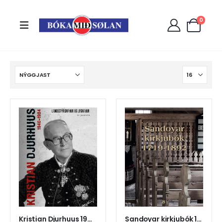
0
Kristian Djurhuus 1940 - 1984 (12)
Sandoyar kirkjubók 1719 - 1892 (4)