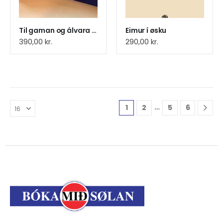
Til gaman og álvara (11)
Eimur í øsku
390,00
kr.
290,00
kr.
…
1
2
5
6