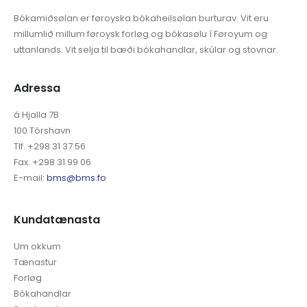
Bókamiðsølan er føroyska bókaheilsølan burturav. Vit eru
millumlið millum føroysk forløg og bókasølu í Føroyum og
uttanlands. Vit selja til bæði bókahandlar, skúlar og stovnar.
Adressa
á Hjalla 7B
100 Tórshavn
Tlf. +298 31 37 56
Fax. +298 31 99 06
E-mail:
bms@bms.fo
Kundatænasta
Um okkum
Tænastur
Forløg
Bókahandlar