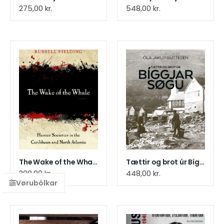
275,00
kr.
548,00
kr.
The Wake of the Whale
Tættir og brot úr Bíggjar søgu (6)
200,00
kr.
448,00
kr.