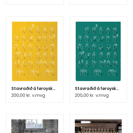
Stavraðið á føroyskum teknmáli, gul plakat
Stavraðið á føroyskum teknmáli, grøn plakat
200,00
kr.
v.mvg
200,00
kr.
v.mvg