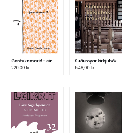
Gentukamarið - ein eksistentiell horrorkomedia
Suðuroyar kirkjubók 1745-1892 (5)
220,00
kr.
548,00
kr.