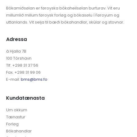
Bókamiðsølan er føroyska bókaheilsølan burturav. Vit eru
millumlið millum føroysk forløg og bókasølu í Føroyum og
uttanlands. Vit selja til bæði bókahandlar, skúlar og stovnar.
Adressa
á Hjalla 7B
100 Tórshavn
Tlf. +298 31 37 56
Fax. +298 31 99 06
E-mail:
bms@bms.fo
Kundatænasta
Um okkum
Tænastur
Forløg
Bókahandlar