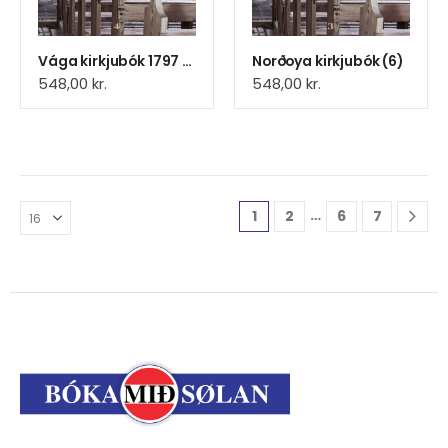
Vága kirkjubók 1797 - 1892 (9)
Norðoya kirkjubók (6)
548,00
kr.
548,00
kr.
…
1
2
6
7