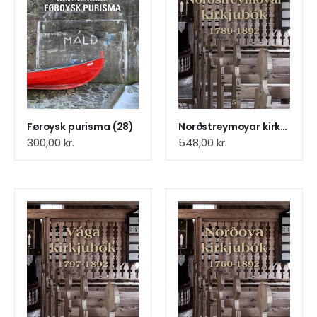
Føroysk purisma (28)
Norðstreymoyar kirkjubók 1789-1892 (7)
300,00
kr.
548,00
kr.