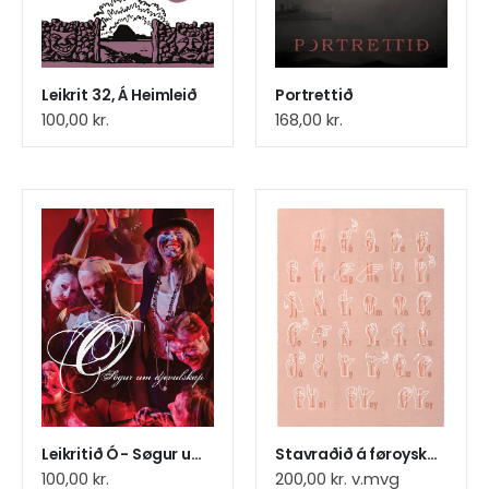
Leikrit 32, Á Heimleið
Portrettið
100,00
kr.
168,00
kr.
Leikritið Ó - Søgur um djevulskap (36)
Stavraðið á føroyskum teknmáli, ljósareyð plakat
100,00
kr.
200,00
kr.
v.mvg