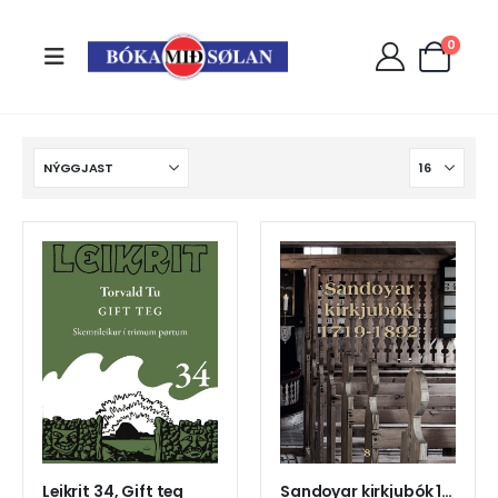
0
Leikrit 34, Gift teg
Sandoyar kirkjubók 1719 - 1892 (4)