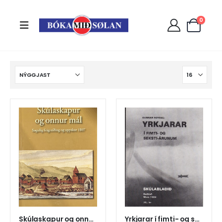
0
Skúlaskapur og onnur mál, søgulig frágreiðing og uppskot 1807
Yrkjarar í fimti- og seksti-ár