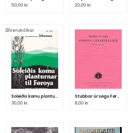
50,00
kr.
20,00
kr.
Soleiðis komu planturnar til F
Stubbar úr søgu Føroya Læraraf
30,00
kr.
8,00
kr.