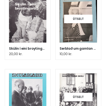
ÚTSELT
Skúlin í eini broytingartíð
Serblað um gamlan bygdaskúlan
20,00
kr.
10,00
kr.
ÚTSELT