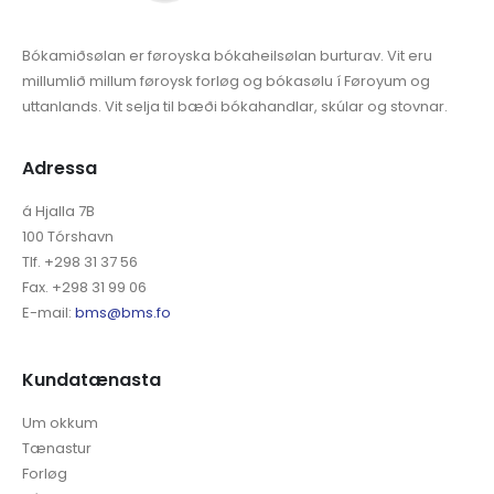
Bókamiðsølan er føroyska bókaheilsølan burturav. Vit eru
millumlið millum føroysk forløg og bókasølu í Føroyum og
uttanlands. Vit selja til bæði bókahandlar, skúlar og stovnar.
Adressa
á Hjalla 7B
100 Tórshavn
Tlf. +298 31 37 56
Fax. +298 31 99 06
E-mail:
bms@bms.fo
Kundatænasta
Um okkum
Tænastur
Forløg