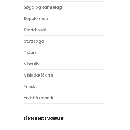
Søga og samfelag
Søguleikhús
Støddfrøði
Stuttsøga
Tíðarrit
Vinnulív
Vísindatíðarrit
Ymiskt
Yrkisbókmentir
LÍKNANDI VØRUR