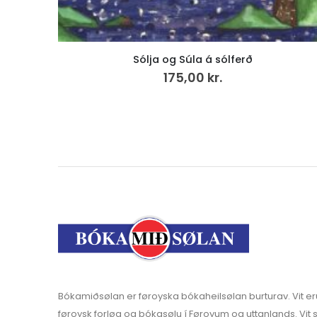
Eitt dýpi av dýrari tíð, fløga
149,00
kr.
v.mvg
Bókamiðsølan er føroyska bókaheilsølan burturav. Vit er
føroysk forløg og bókasølu í Føroyum og uttanlands. Vit s