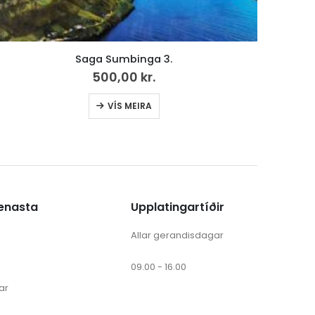
Føroyskt bíbliumál í 200 ár
248,00
kr.
ænasta
Upplatingartíðir
Allar gerandisdagar
09.00 - 16.00
ar