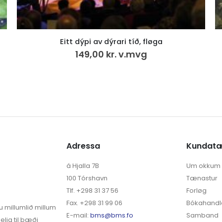
Saga Sumbinga 3.
500,00
kr.
VÍS MEIRA
Adressa
Kundat
á Hjalla 7B
Um okkum
100 Tórshavn
Tænastur
Tlf. +298 31 37 56
Forløg
Fax. +298 31 99 06
Bókahandl
u millumlið millum
E-mail:
bms@bms.fo
Samband
elja til bæði