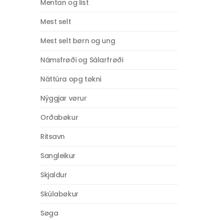
Mentan og list
Mest selt
Mest selt børn og ung
Námsfrøði og Sálarfrøði
Náttúra opg tøkni
Nýggjar vørur
Orðabøkur
Ritsavn
Sangleikur
Skjaldur
Skúlabøkur
Søga