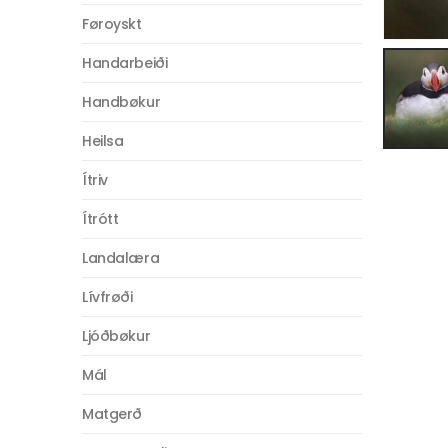
Føroyskt
Handarbeiði
Handbøkur
Heilsa
Ítriv
Ítrótt
Landalæra
Lívfrøði
Ljóðbøkur
Mál
Matgerð