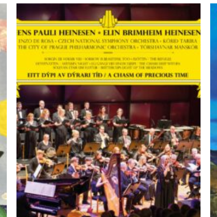
ÚTSELT