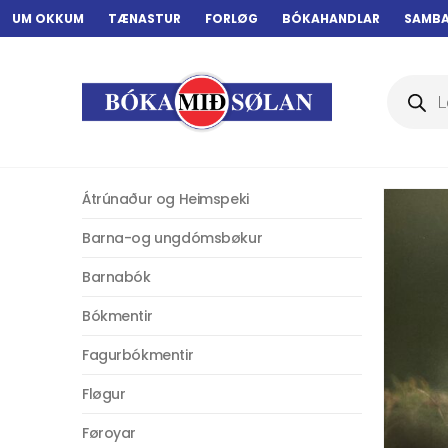
UM OKKUM
TÆNASTUR
FORLØG
BÓKAHANDLAR
SAMB
Products
search
Átrúnaður og Heimspeki
Barna-og ungdómsbøkur
Barnabók
Bókmentir
Fagurbókmentir
Fløgur
Føroyar