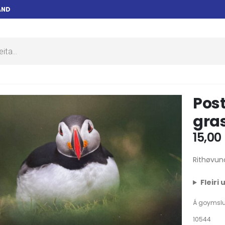
AND
Post
gras
15,00
Rithøvun
Fleiri
Á goymsl
10544