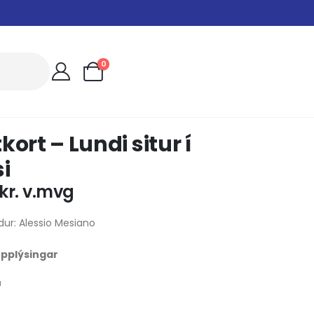
0
kort – Lundi situr í
i
kr.
v.mvg
dur: Alessio Mesiano
 upplýsingar
u