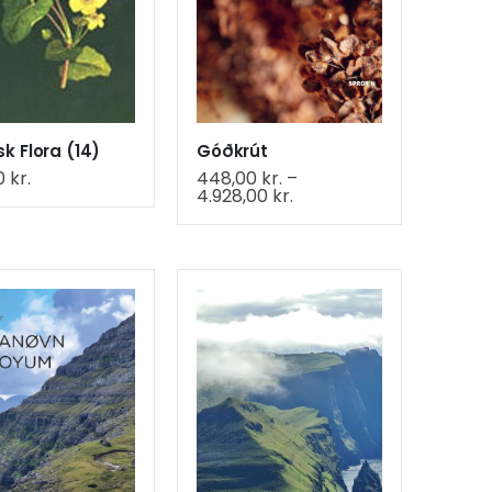
k Flora (14)
Góðkrút
0
kr.
448,00
kr.
–
Price
4.928,00
kr.
range:
448,00 kr.
through
4.928,00 kr.