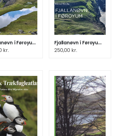
Vatnanøvn í Føroyum (40)
Fjallanøvn í Føroyum (40)
00
kr.
250,00
kr.