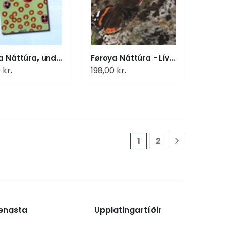
Føroya Náttúra, undirvísingar-
Føroya Náttúra - Lívfrøðiligt margfeldi
0
kr.
198,00
kr.
1
2
ænasta
Upplatingartíðir