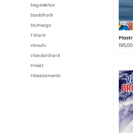
Søguleikhús
Støddfrøði
Stuttsøga
Tíðarrit
195,0
Vinnulív
Vísindatíðarrit
Ymiskt
Yrkisbókmentir