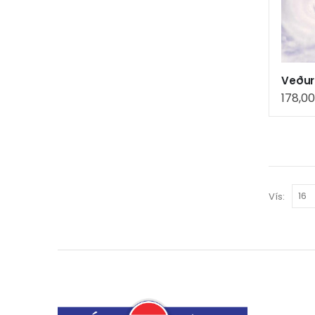
Veður
178,0
Vís: