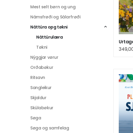
Mest selt børn og ung
Námsfrøði og Sálarfrøði
Náttúra opg tøkni
Náttúrulæra
Urtag
Tøkni
349,0
Nýggjar vørur
Orðabøkur
Ritsavn
Sangleikur
Skjaldur
Skúlabøkur
Søga
Søga og samfelag