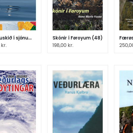
Plastruskið í sjónum (19)
Skónir í Føroyum (48)
0
kr.
198,00
kr.
250,