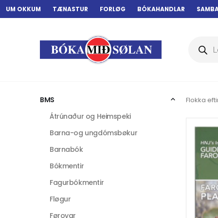
UM OKKUM
TÆNASTUR
FORLØG
BÓKAHANDLAR
SAMB
Products
search
BMS
Flokka efti
Átrúnaður og Heimspeki
Barna-og ungdómsbøkur
Barnabók
Bókmentir
Fagurbókmentir
Fløgur
Føroyar