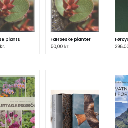
se plants
Færøeske planter
Føroys
kr.
50,00
kr.
298,0