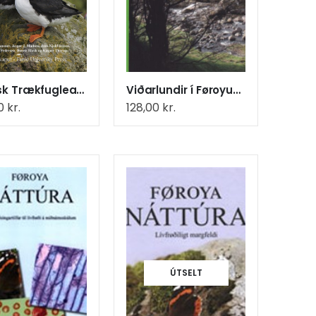
Færøsk Trækfugleatlas
Viðarlundir í Føroyum (50)
00
kr.
128,00
kr.
ÚTSELT