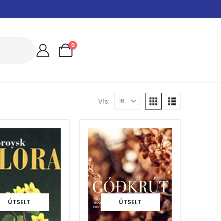
0
Vís:
ÚTSELT
ÚTSELT