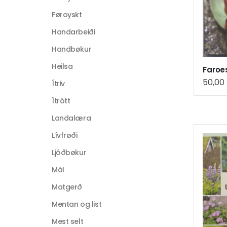
Føroyskt
Handarbeiði
Handbøkur
Heilsa
Faroe
50,00
Ítriv
Ítrótt
Landalæra
Lívfrøði
Ljóðbøkur
Mál
Matgerð
Mentan og list
Mest selt