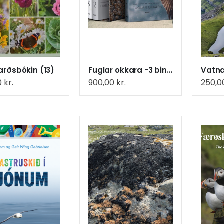
arðsbókin (13)
Fuglar okkara -3 bind í flottum húsa + fikkubók
0
kr.
900,00
kr.
250,