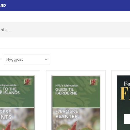
AND
r