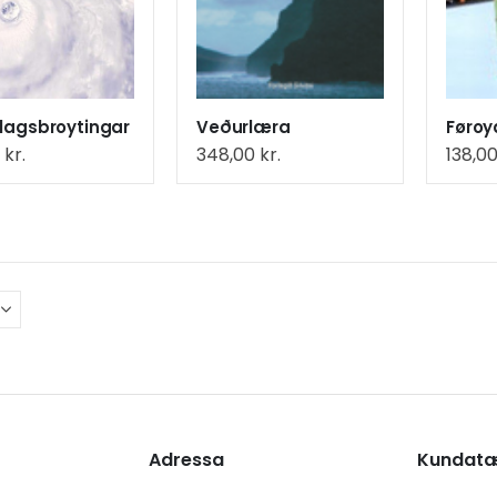
lagsbroytingar
Veðurlæra
0
kr.
348,00
kr.
138,0
Adressa
Kundat