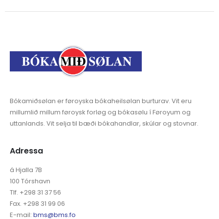
Bókamiðsølan er føroyska bókaheilsølan burturav. Vit eru
millumlið millum føroysk forløg og bókasølu í Føroyum og
uttanlands. Vit selja til bæði bókahandlar, skúlar og stovnar.
Adressa
á Hjalla 7B
100 Tórshavn
Tlf. +298 31 37 56
Fax. +298 31 99 06
E-mail:
bms@bms.fo