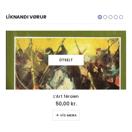
LÍKNANDI VØRUR
ÚTSELT
L’Art féroien
50,00
kr.
VÍS MEIRA