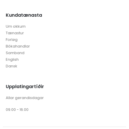
Kundatænasta
Um okkum
Tænastur
Forløg
Bókahandlar
Samband
English
Dansk
Upplatingartíðir
Allar gerandisdagar
09.00 - 16.00