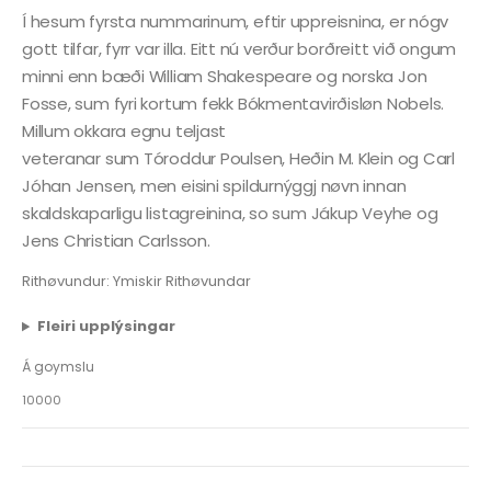
Í hesum fyrsta nummarinum, eftir uppreisnina, er nógv
gott tilfar, fyrr var illa. Eitt nú verður borðreitt við ongum
minni enn bæði William Shakespeare og norska Jon
Fosse, sum fyri kortum fekk Bókmentavirðisløn Nobels.
Millum okkara egnu teljast
veteranar sum Tóroddur Poulsen, Heðin M. Klein og Carl
Jóhan Jensen, men eisini spildurnýggj nøvn innan
skaldskaparligu listagreinina, so sum Jákup Veyhe og
Jens Christian Carlsson.
Rithøvundur: Ymiskir Rithøvundar
Fleiri upplýsingar
Á goymslu
10000