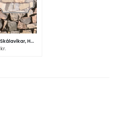
Saga Skálavíkar, Húsavíkar, Skarvanesar, Dals,
0
kr.