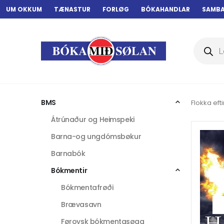
UM OKKUM
TÆNASTUR
FORLØG
BÓKAHANDLAR
SAMB
Products
search
BMS
Flokka efti
Átrúnaður og Heimspeki
Barna-og ungdómsbøkur
Barnabók
Bókmentir
Bókmentafrøði
Brævasavn
Føroysk bókmentasøga