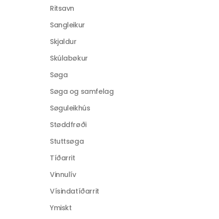
Ritsavn
Sangleikur
Skjaldur
Skúlabøkur
Søga
Søga og samfelag
Søguleikhús
Støddfrøði
Stuttsøga
Tíðarrit
Vinnulív
Vísindatíðarrit
Ymiskt