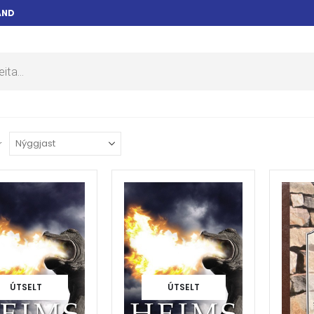
AND
r
ÚTSELT
ÚTSELT