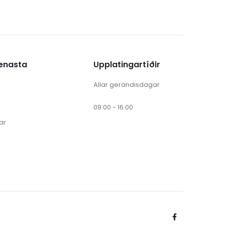
ænasta
Upplatingartíðir
Allar gerandisdagar
09.00 - 16.00
ar