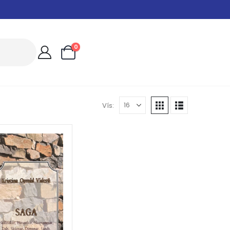
0
Vís: