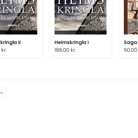
ringla II
Heimskringla I
0
kr.
188,00
kr.
50,0