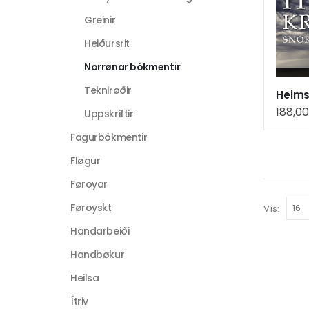
Greinir
Heiðursrit
Norrønar bókmentir
Teknirøðir
Heimsk
188,0
Uppskriftir
Fagurbókmentir
Fløgur
Føroyar
Føroyskt
Vís:
Handarbeiði
Handbøkur
Heilsa
Ítriv