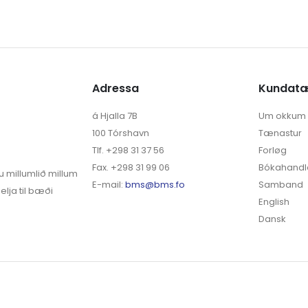
Adressa
Kundat
á Hjalla 7B
Um okkum
100 Tórshavn
Tænastur
Tlf. +298 31 37 56
Forløg
Fax. +298 31 99 06
Bókahandl
u millumlið millum
E-mail:
bms@bms.fo
Samband
elja til bæði
English
Dansk