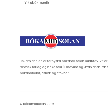
Yrkisbókmentir
Bókamiðsølan er føroyska bókaheilsølan burturav. Vit er
føroysk forløg og bókasølu í Føroyum og uttanlands. Vit s
bókahandlar, skúlar og stovnar.
© Bókamiðsølan 2026