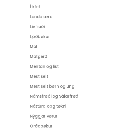
Ítrótt
Landalæra
Lívfrøði
Ljóðbøkur
Mál
Matgerð
Mentan og list
Mest selt
Mest selt børn og ung
Námsfrøði og Sálarfrøði
Náttúra opg tøkni
Nýggjar vørur
Orðabøkur