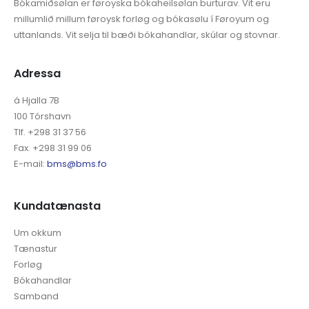
Bókamiðsølan er føroyska bókaheilsølan burturav. Vit eru
millumlið millum føroysk forløg og bókasølu í Føroyum og
uttanlands. Vit selja til bæði bókahandlar, skúlar og stovnar.
Adressa
á Hjalla 7B
100 Tórshavn
Tlf. +298 31 37 56
Fax. +298 31 99 06
E-mail:
bms@bms.fo
Kundatænasta
Um okkum
Tænastur
Forløg
Bókahandlar
Samband