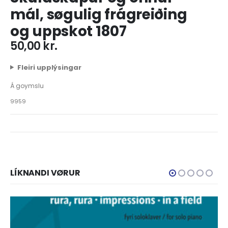
mál, søgulig frágreiðing
og uppskot 1807
50,00
kr.
Fleiri upplýsingar
Á goymslu
9959
LÍKNANDI VØRUR