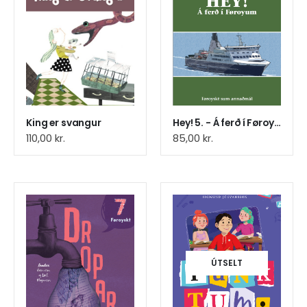
King er svangur
Hey! 5. - Á ferð í Føroyum
110,00
kr.
85,00
kr.
ÚTSELT