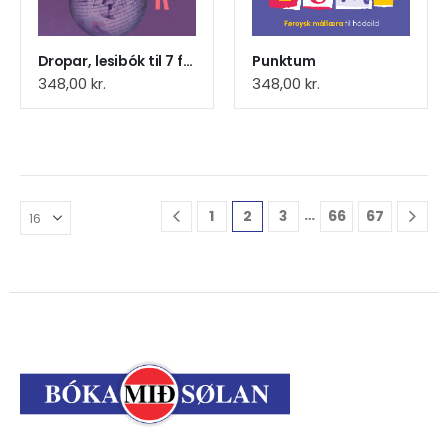
Dropar, lesibók til 7 flokk
Punktum
348,00
kr.
348,00
kr.
…
1
2
3
66
67