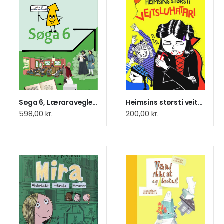
Søga 6, Læraravegleiðing
Heimsins størsti veitsluhatari
598,00
kr.
200,00
kr.