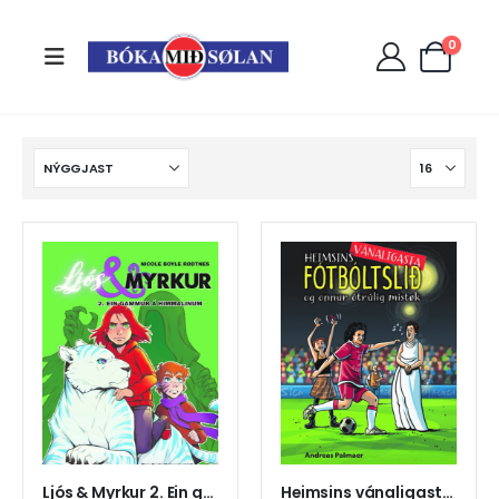
0
Ljós & Myrkur 2. Ein gammur á himmalinum
Heimsins vánaligasta fótbóltslið og onnur