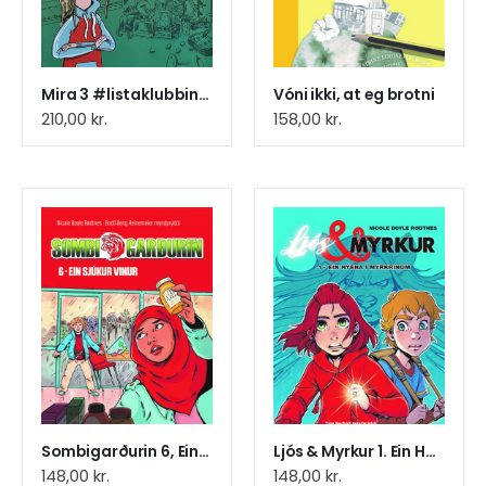
Mira 3 #listaklubbin #familja #mussar
Vóni ikki, at eg brotni
210,00
kr.
158,00
kr.
Sombigarðurin 6, Ein sjúkur vinur
Ljós & Myrkur 1. Ein Hýena í myrkrinum
148,00
kr.
148,00
kr.