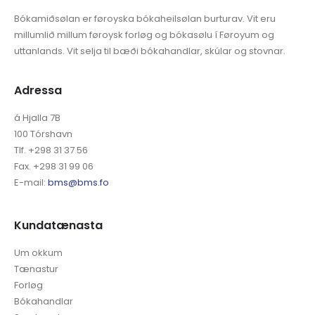
Bókamiðsølan er føroyska bókaheilsølan burturav. Vit eru
millumlið millum føroysk forløg og bókasølu í Føroyum og
uttanlands. Vit selja til bæði bókahandlar, skúlar og stovnar.
Adressa
á Hjalla 7B
100 Tórshavn
Tlf. +298 31 37 56
Fax. +298 31 99 06
E-mail:
bms@bms.fo
Kundatænasta
Um okkum
Tænastur
Forløg
Bókahandlar