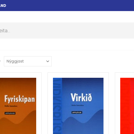
AND
r