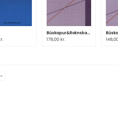
Búskapur&Roknskapur,uppg.
kr.
178,00
kr.
148,0