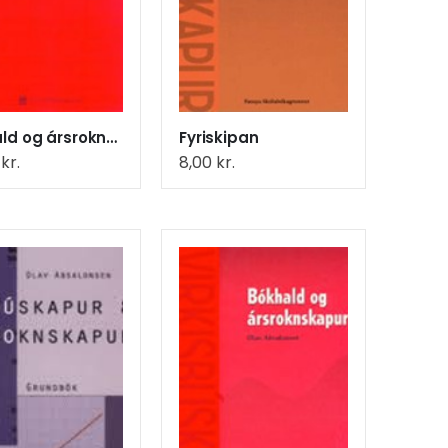
Bókhald og ársroknskapur - upp
Fyriskipan
0
kr.
8,00
kr.