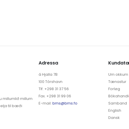
Adressa
Kundat
á Hjalla 7B
Um okkum
100 Tórshavn
Tænastur
Tlf. +298 31 37 56
Forløg
Fax. +298 31 99 06
Bókahandl
u millumlið millum
E-mail:
bms@bms.fo
Samband
elja til bæði
English
Dansk