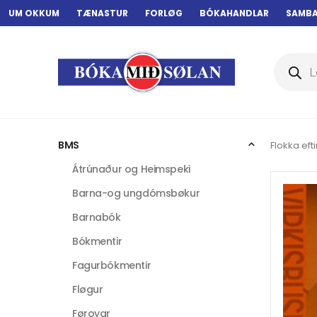
UM OKKUM
TÆNASTUR
FORLØG
BÓKAHANDLAR
SAMB
Products
search
BMS
Flokka efti
Átrúnaður og Heimspeki
Barna-og ungdómsbøkur
Barnabók
Bókmentir
Fagurbókmentir
Fløgur
Føroyar