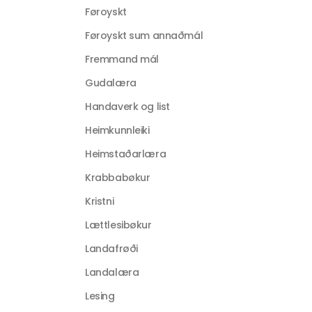
Føroyskt
Føroyskt sum annaðmál
Fremmand mál
Gudalæra
Handaverk og list
Heimkunnleiki
Heimstaðarlæra
Krabbabøkur
Kristni
Lættlesibøkur
Landafrøði
Landalæra
Lesing