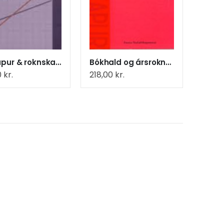
Búskapur & roknskapur, Grundbók
Bókhald og ársroknskapur
0
kr.
218,00
kr.