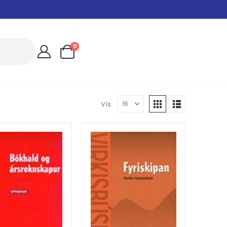
0
Vís: