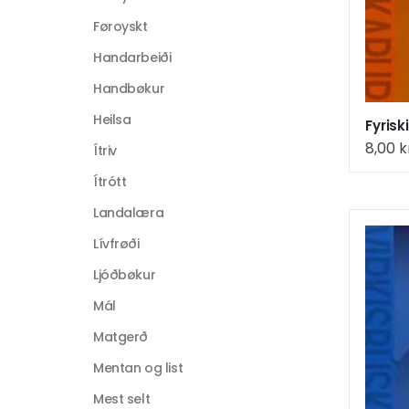
Føroyskt
Handarbeiði
Handbøkur
Heilsa
Fyris
8,00
k
Ítriv
Ítrótt
Landalæra
Lívfrøði
Ljóðbøkur
Mál
Matgerð
Mentan og list
Mest selt