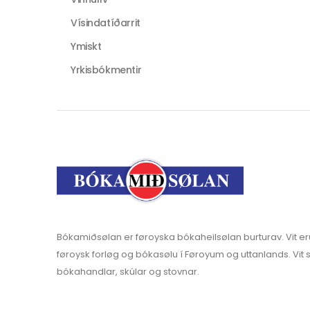
Vísindatíðarrit
Ymiskt
Yrkisbókmentir
Bókamiðsølan er føroyska bókaheilsølan burturav. Vit er
føroysk forløg og bókasølu í Føroyum og uttanlands. Vit s
bókahandlar, skúlar og stovnar.