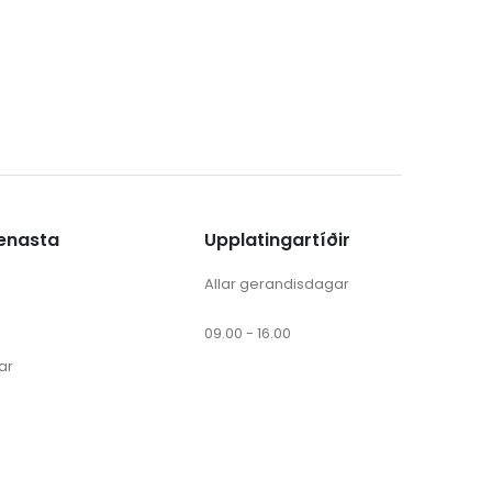
ænasta
Upplatingartíðir
Allar gerandisdagar
09.00 - 16.00
ar