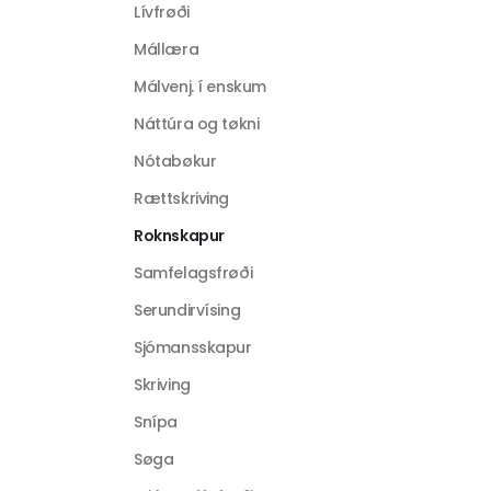
Lívfrøði
Mállæra
Málvenj. í enskum
Náttúra og tøkni
Nótabøkur
Rættskriving
Roknskapur
Samfelagsfrøði
Serundirvísing
Sjómansskapur
Skriving
Snípa
Søga