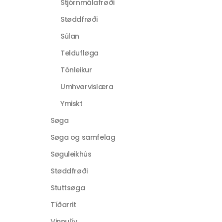
Stjórnmálafrøði
Støddfrøði
Súlan
Teldufløga
Tónleikur
Umhvørvislæra
Ymiskt
Søga
Søga og samfelag
Søguleikhús
Støddfrøði
Stuttsøga
Tíðarrit
Vinnulív