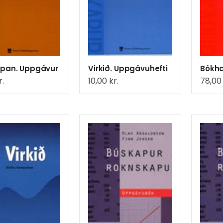
kipan. Uppgávur
Virkið. Uppgávuhefti
r.
10,00
kr.
78,0