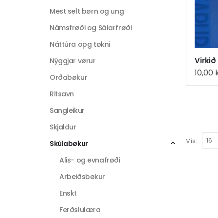
Mest selt børn og ung
Námsfrøði og Sálarfrøði
Náttúra opg tøkni
Virkið
Nýggjar vørur
10,00
Orðabøkur
Ritsavn
Sangleikur
Skjaldur
Vís:
Skúlabøkur
Alis- og evnafrøði
Arbeiðsbøkur
Enskt
Ferðslulæra