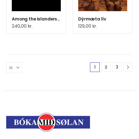
Among the Islanders of the Nor
Dýrmæta lív
240,00
kr.
129,00
kr.
1
2
3