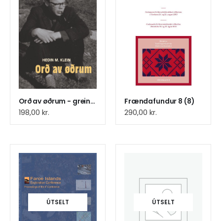
Orð av øðrum - greinasavn
Frændafundur 8 (8)
198,00
kr.
290,00
kr.
ÚTSELT
ÚTSELT