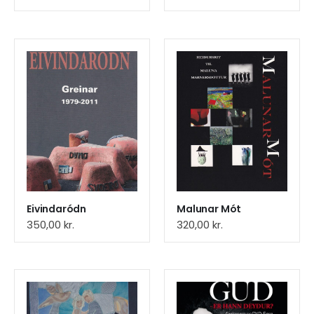
Eivindaródn
Malunar Mót
350,00
kr.
320,00
kr.