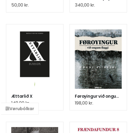
50,00
kr.
340,00
kr.
Ættarlið X
Føroyingur við ongum flaggi
148,00
kr.
198,00
kr.