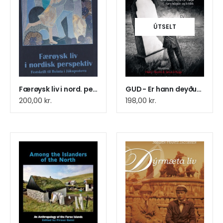
ÚTSELT
Færøysk liv i nord. perspektiv
GUD - Er hann deyður ?
200,00
kr.
198,00
kr.