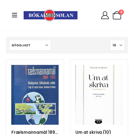
0
Frælsmannamál 1899-1926 blaðgreinir,fólkafundir, røður
Um at skriva (10)