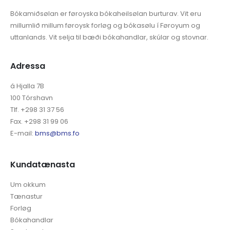
Bókamiðsølan er føroyska bókaheilsølan burturav. Vit eru
millumlið millum føroysk forløg og bókasølu í Føroyum og
uttanlands. Vit selja til bæði bókahandlar, skúlar og stovnar.
Adressa
á Hjalla 7B
100 Tórshavn
Tlf. +298 31 37 56
Fax. +298 31 99 06
E-mail:
bms@bms.fo
Kundatænasta
Um okkum
Tænastur
Forløg
Bókahandlar