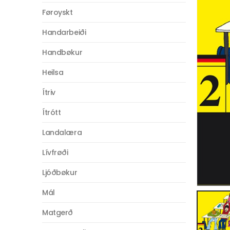
Føroyskt
Handarbeiði
Handbøkur
Heilsa
Ítriv
Ítrótt
Landalæra
Lívfrøði
Ljóðbøkur
Mál
Matgerð