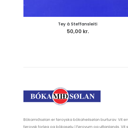
Tey á Steffansleiti
50,00
kr.
Bókamiðsølan er føroyska bókaheilsølan burturav. Vit er
føroysk forløg og bókasølu í Føroyum og uttanlands. Vit s