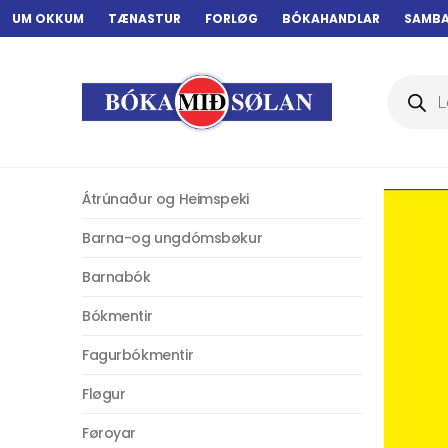
UM OKKUM
TÆNASTUR
FORLØG
BÓKAHANDLAR
SAMB
Products
search
Átrúnaður og Heimspeki
Barna-og ungdómsbøkur
Barnabók
Bókmentir
Fagurbókmentir
Fløgur
Føroyar