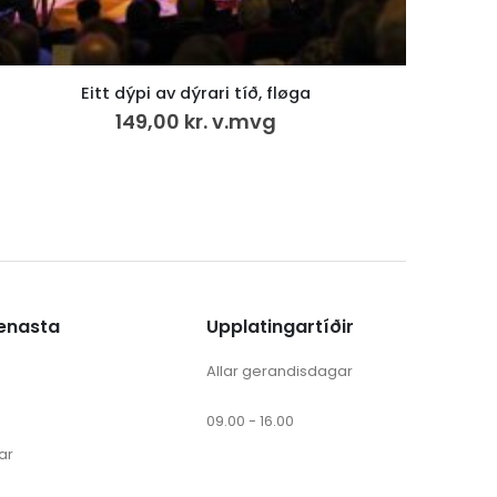
Eitt dýpi av dýrari tíð, fløga
Ki
149,00
kr.
v.mvg
ænasta
Upplatingartíðir
Allar gerandisdagar
09.00 - 16.00
ar