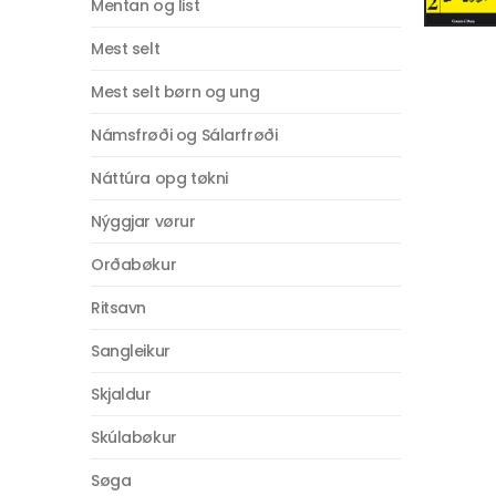
Mentan og list
Mest selt
Mest selt børn og ung
Námsfrøði og Sálarfrøði
Náttúra opg tøkni
Nýggjar vørur
Orðabøkur
Ritsavn
Sangleikur
Skjaldur
Skúlabøkur
Søga