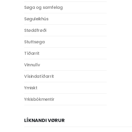
Søga og samfelag
Søguleikhús
Støddfrøði
Stuttsøga
Tíðarrit
Vinnulív
Vísindatíðarrit
Ymiskt
Yrkisbókmentir
LÍKNANDI VØRUR