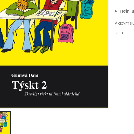
Fleiri
Á goymsl
5931