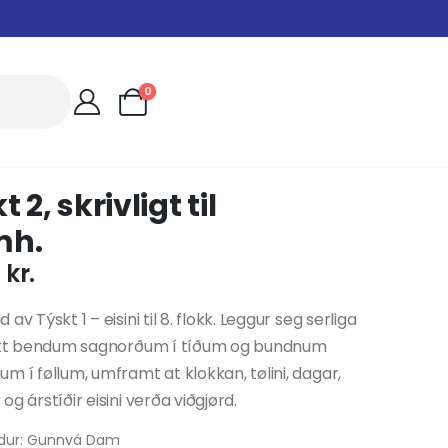
0
 2, skrivligt til
mh.
0
kr.
av Týskt 1 – eisini til 8. flokk. Leggur seg serliga
eikt bendum sagnorðum í tíðum og bundnum
m í føllum, umframt at klokkan, tølini, dagar,
og árstíðir eisini verða viðgjørd.
dur: Gunnvá Dam