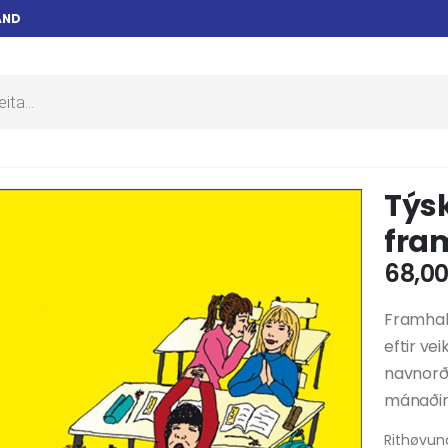
AND
Týskt
fra
68,0
Framhald 
eftir v
navnorðu
mánaðir 
Rithøvun