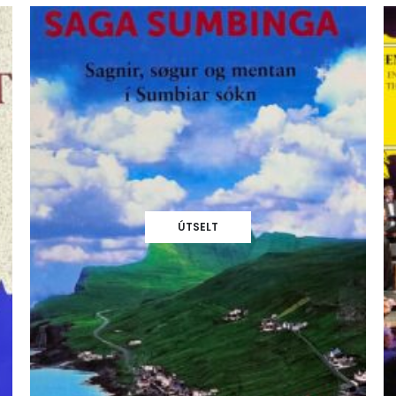
ÚTSELT