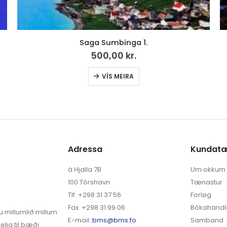
Saga Sumbinga 1.
500,00
kr.
VÍS MEIRA
Adressa
Kundat
á Hjalla 7B
Um okkum
100 Tórshavn
Tænastur
Tlf. +298 31 37 56
Forløg
Fax. +298 31 99 06
Bókahandl
u millumlið millum
E-mail:
bms@bms.fo
Samband
elja til bæði