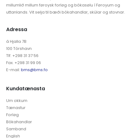
Bókamiðsølan er føroyska bókaheilsølan burturav. Vit eru
millumlið millum føroysk forløg og bókasølu í Føroyum og
uttanlands. Vit selja til bæði bókahandlar, skúlar og stovnar.
Adressa
á Hjalla 7B
100 Tórshavn
Tlf. +298 31 37 56
Fax. +298 31 99 06
E-mail:
bms@bms.fo
Kundatænasta
Um okkum
Tænastur
Forløg
Bókahandlar