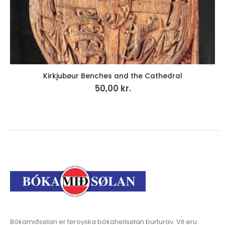
ÚTSELT
Familjufløkjur
180,00
kr.
VÍS MEIRA