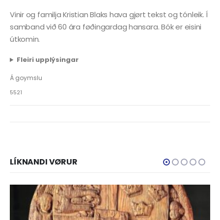
Vinir og familja Kristian Blaks hava gjørt tekst og tónleik. Í
samband við 60 ára føðingardag hansara. Bók er eisini
útkomin.
Fleiri upplýsingar
Á goymslu
5521
LÍKNANDI VØRUR