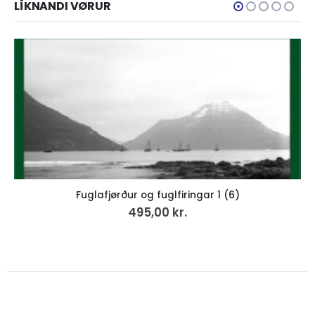
LÍKNANDI VØRUR
Støddfrøði 8, Uppgávubók
258,00
kr.