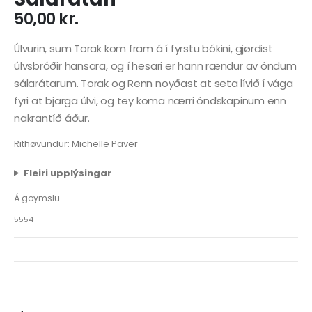
50,00
kr.
Úlvurin, sum Torak kom fram á í fyrstu bókini, gjørdist
úlvsbróðir hansara, og í hesari er hann rændur av óndum
sálarátarum. Torak og Renn noyðast at seta lívið í vága
fyri at bjarga úlvi, og tey koma nærri óndskapinum enn
nakrantíð áður.
Rithøvundur: Michelle Paver
Fleiri upplýsingar
Á goymslu
5554