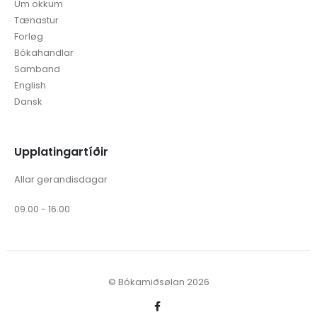
Um okkum
Tænastur
Forløg
Bókahandlar
Samband
English
Dansk
Upplatingartíðir
Allar gerandisdagar
09.00 - 16.00
© Bókamiðsølan 2026