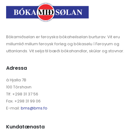
Bókamiðsølan er føroyska bókaheilsølan burturav. Vit eru
millumlið millum føroysk forløg og bókasølu í Føroyum og
uttanlands. Vit selja til bæði bókahandlar, skúlar og stovnar.
Adressa
á Hjalla 7B
100 Tórshavn
Tlf. +298 31 37 56
Fax. +298 31 99 06
E-mail:
bms@bms.fo
Kundatænasta