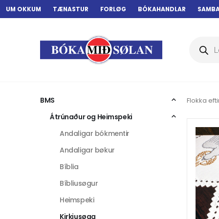
UM OKKUM
TÆNASTUR
FORLØG
BÓKAHANDLAR
SAMB
Products
search
BMS
Flokka efti
Átrúnaður og Heimspeki
Andaligar bókmentir
Andaligar bøkur
Bíblia
Bíbliusøgur
Heimspeki
Kirkjusøga