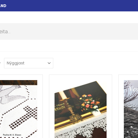
AND
r