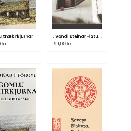
 trækirkjurnar
Livandi steinar -løtumyndir(44
0
kr.
199,00
kr.