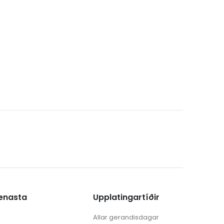
ænasta
Upplatingartíðir
Allar gerandisdagar