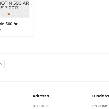
in 500 ár
r.
Adressa
Kundat
á Hjalla 7B
Um okkum