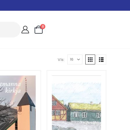
0
Vís: