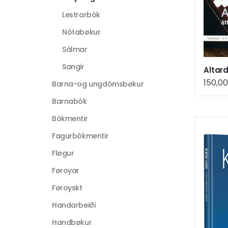
Lestrarbók
Nótabøkur
Sálmar
Sangir
Altar
150,0
Barna-og ungdómsbøkur
Barnabók
Bókmentir
Fagurbókmentir
Fløgur
Føroyar
Føroyskt
Handarbeiði
Handbøkur