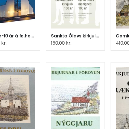
Kirkjan-10 ár á fø.hondum
Sankta Ólavs kirkjulið 100 ár
Gomlu
0
kr.
150,00
kr.
410,0