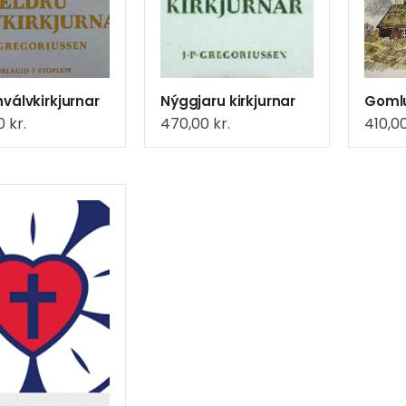
hválvkirkjurnar
Nýggjaru kirkjurnar
Gomlu
00
kr.
470,00
kr.
410,0