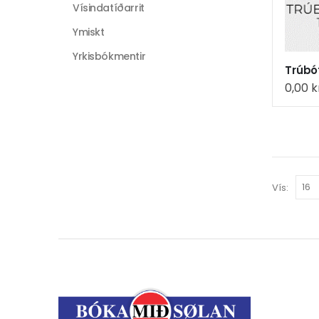
Vísindatíðarrit
Ymiskt
Yrkisbókmentir
Trúbót
0,00
k
Vís: