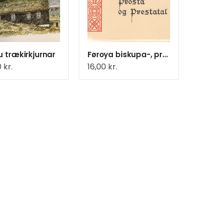
 trækirkjurnar
Føroya biskupa-, prósta- og prestatal
0
kr.
16,00
kr.