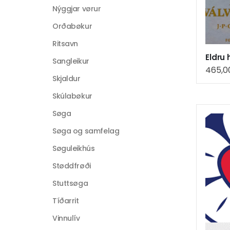
Nýggjar vørur
Orðabøkur
Ritsavn
Eldru 
Sangleikur
465,
Skjaldur
Skúlabøkur
Søga
Søga og samfelag
Søguleikhús
Støddfrøði
Stuttsøga
Tíðarrit
Vinnulív