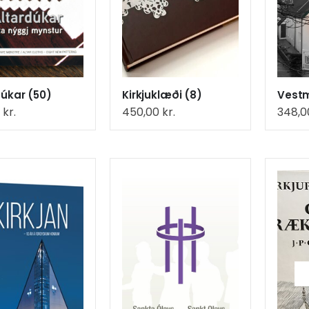
dúkar (50)
Kirkjuklæði (8)
0
kr.
450,00
kr.
348,