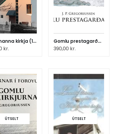
Vestmanna kirkja (16)
Gomlu prestagarðarnir (11)
00
kr.
390,00
kr.
ÚTSELT
ÚTSELT