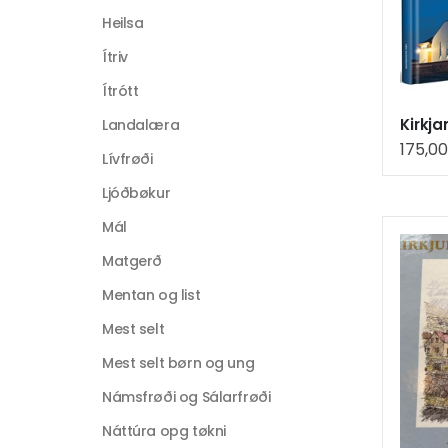
Heilsa
Ítriv
Ítrótt
Landalæra
175,0
Lívfrøði
Ljóðbøkur
Mál
Matgerð
Mentan og list
Mest selt
Mest selt børn og ung
Námsfrøði og Sálarfrøði
Náttúra opg tøkni