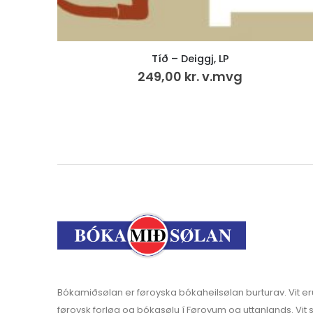
L’Art féroien
50,00
kr.
VÍS MEIRA
Bókamiðsølan er føroyska bókaheilsølan burturav. Vit er
føroysk forløg og bókasølu í Føroyum og uttanlands. Vit s