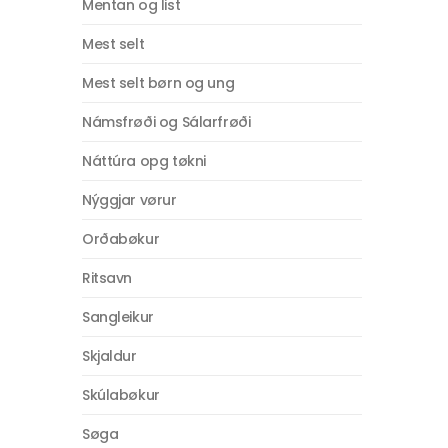
Mentan og list
Mest selt
Mest selt børn og ung
Námsfrøði og Sálarfrøði
Náttúra opg tøkni
Nýggjar vørur
Orðabøkur
Ritsavn
Sangleikur
Skjaldur
Skúlabøkur
Søga