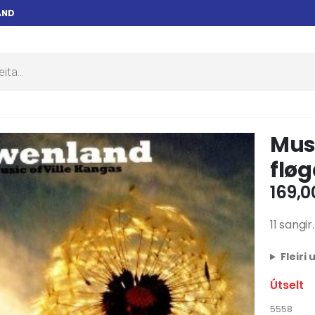
AND
Musi
flø
169,
11 sangir.
Fleiri
Útselt
5558