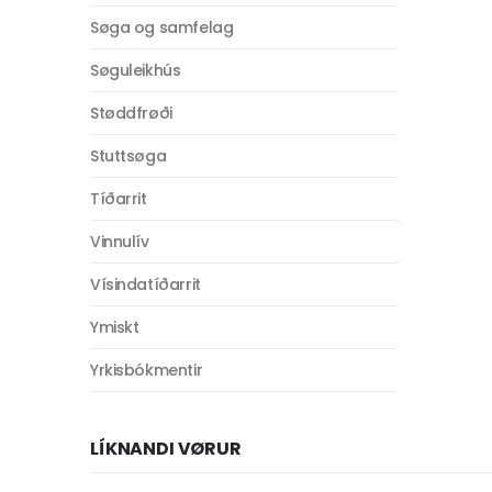
Søga og samfelag
Søguleikhús
Støddfrøði
Stuttsøga
Tíðarrit
Vinnulív
Vísindatíðarrit
Ymiskt
Yrkisbókmentir
LÍKNANDI VØRUR