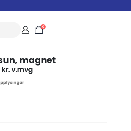
0
sun, magnet
0
kr.
v.mvg
 upplýsingar
u