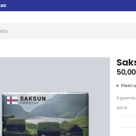
AND
Sak
50,0
Fleiri
Á goymsl
10579