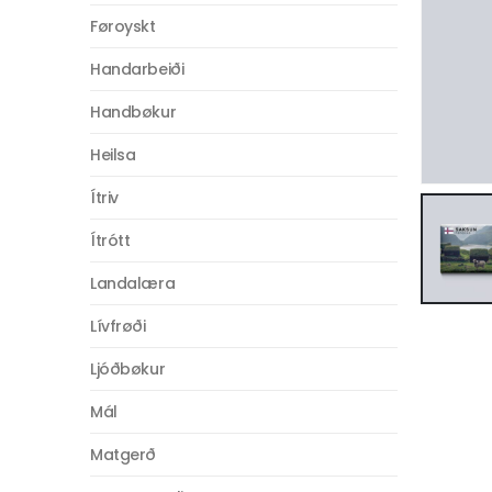
Føroyskt
Handarbeiði
Handbøkur
Heilsa
Ítriv
Ítrótt
Landalæra
Lívfrøði
Ljóðbøkur
Mál
Matgerð