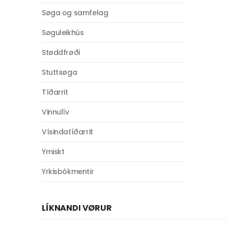
Søga og samfelag
Søguleikhús
Støddfrøði
Stuttsøga
Tíðarrit
Vinnulív
Vísindatíðarrit
Ymiskt
Yrkisbókmentir
LÍKNANDI VØRUR