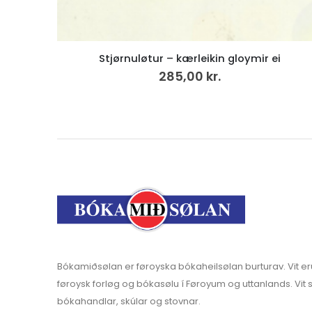
i
Føroyskt bíbliumál í 200 ár
248,00
kr.
Bókamiðsølan er føroyska bókaheilsølan burturav. Vit er
føroysk forløg og bókasølu í Føroyum og uttanlands. Vit s
bókahandlar, skúlar og stovnar.