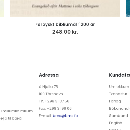
Soleiðis fingu vit vegir, brýr og tunlar (15)
300,00
kr.
Adressa
Kundat
á Hjalla 7B
Um okkum
100 Tórshavn
Tænastur
Tlf. +298 31 37 56
Forløg
Fax. +298 31 99 06
Bókahandl
u millumlið millum
E-mail:
bms@bms.fo
Samband
elja til bæði
English