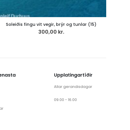
For the Common Good (38)
280,00
kr.
ænasta
Upplatingartíðir
Allar gerandisdagar
09.00 - 16.00
ar