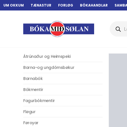
UM OKKUM
TÆNASTUR
FORLØG
BÓKAHANDLAR
SAMB
Products
search
Átrúnaður og Heimspeki
Barna-og ungdómsbøkur
Barnabók
Bókmentir
Fagurbókmentir
Fløgur
Føroyar