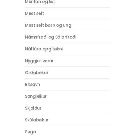
Mentan og list
Mest selt
Mest selt børn og ung
Námsfrøði og Sálarfrøði
Náttúra opg tøkni
Nýggjar vørur
Orðabøkur
Ritsavn
Sangleikur
Skjaldur
Skúlabøkur
Søga