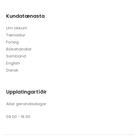
Kundatænasta
Um okkum
Tænastur
Forløg
Bókahandlar
Samband
English
Dansk
Upplatingartíðir
Allar gerandisdagar
09.00 - 16.00