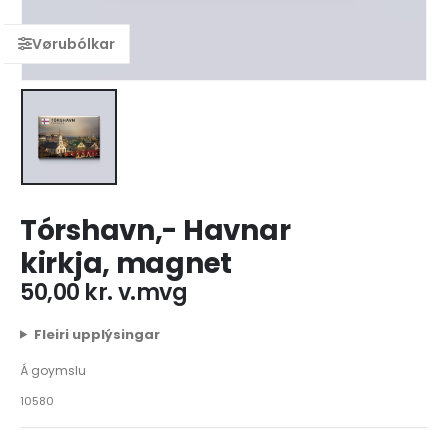
Tórshavn,- Havnar
kirkja, magnet
50,00
kr.
v.mvg
Fleiri upplýsingar
Á goymslu
10580