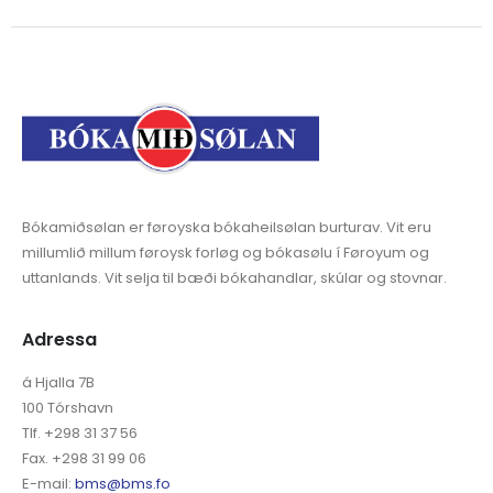
Bókamiðsølan er føroyska bókaheilsølan burturav. Vit eru
millumlið millum føroysk forløg og bókasølu í Føroyum og
uttanlands. Vit selja til bæði bókahandlar, skúlar og stovnar.
Adressa
á Hjalla 7B
100 Tórshavn
Tlf. +298 31 37 56
Fax. +298 31 99 06
E-mail:
bms@bms.fo