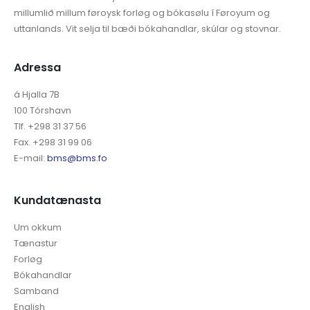
millumlið millum føroysk forløg og bókasølu í Føroyum og
uttanlands. Vit selja til bæði bókahandlar, skúlar og stovnar.
Adressa
á Hjalla 7B
100 Tórshavn
Tlf. +298 31 37 56
Fax. +298 31 99 06
E-mail:
bms@bms.fo
Kundatænasta
Um okkum
Tænastur
Forløg
Bókahandlar
Samband
English