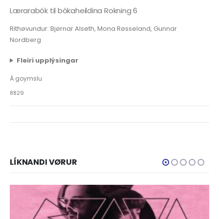
Lærarabók til bókaheildina Rokning 6
Rithøvundur: Bjørnar Alseth, Mona Røsseland, Gunnar
Nordberg
Fleiri upplýsingar
Á goymslu
8829
LÍKNANDI VØRUR