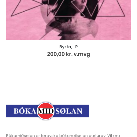
Byrta, LP
200,00
kr.
v.mvg
Bókamiðsølan er føroyska bókaheilsølan burturav. Vit eru