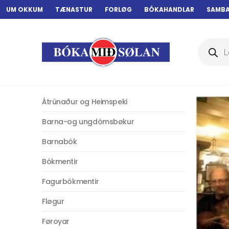
UM OKKUM
TÆNASTUR
FORLØG
BÓKAHANDLAR
SAMB
Products
search
Átrúnaður og Heimspeki
Barna-og ungdómsbøkur
Barnabók
Bókmentir
Fagurbókmentir
Fløgur
Føroyar