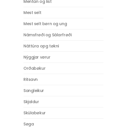
Mentan og list
Mest selt
Mest selt børn og ung
Námsfrøði og Sálarfrøði
Náttúra opg tøkni
Nýggjar vørur
Orðabøkur
Ritsavn
Sangleikur
Skjaldur
Skúlabøkur
Søga