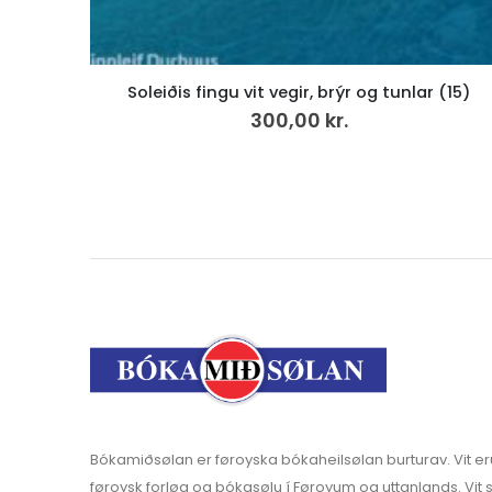
 (15)
Eitt dýpi av dýrari tíð, fløga
149,00
kr.
v.mvg
Bókamiðsølan er føroyska bókaheilsølan burturav. Vit er
føroysk forløg og bókasølu í Føroyum og uttanlands. Vit s