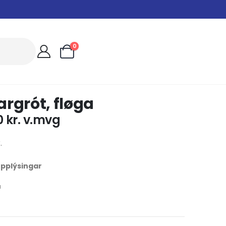
0
rgrót, fløga
0
kr.
v.mvg
.
 upplýsingar
u