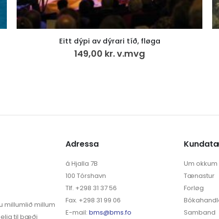
Saga Sumbinga 3.
500,00
kr.
VÍS MEIRA
Adressa
Kundat
á Hjalla 7B
Um okkum
100 Tórshavn
Tænastur
Tlf. +298 31 37 56
Forløg
Fax. +298 31 99 06
Bókahandl
u millumlið millum
E-mail:
bms@bms.fo
Samband
elja til bæði