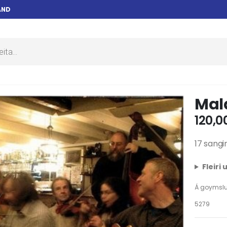
AND
Mala
120,0
17 sangir
Fleiri
Á goymsl
5279