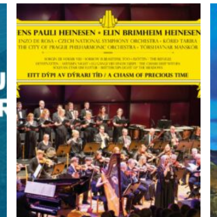
ÚTSELT