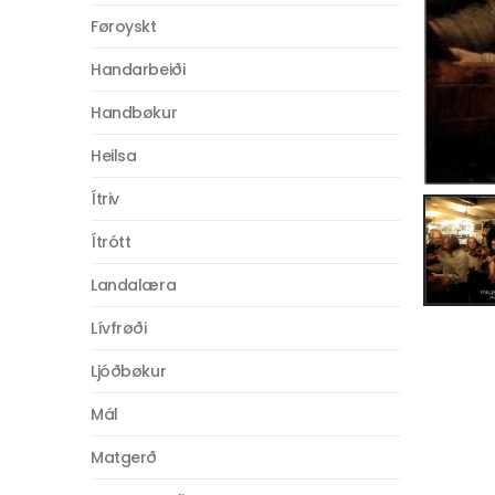
Føroyskt
Handarbeiði
Handbøkur
Heilsa
Ítriv
Ítrótt
Landalæra
Lívfrøði
Ljóðbøkur
Mál
Matgerð