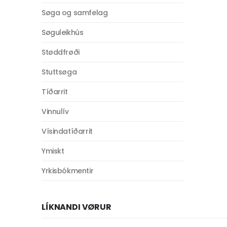
Søga og samfelag
Søguleikhús
Støddfrøði
Stuttsøga
Tíðarrit
Vinnulív
Vísindatíðarrit
Ymiskt
Yrkisbókmentir
LÍKNANDI VØRUR