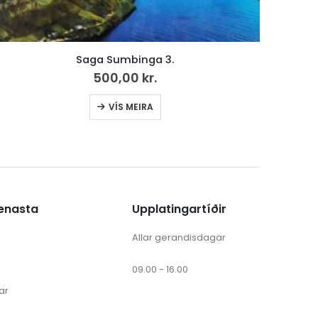
Tey á Steffansleiti
50,00
kr.
ænasta
Upplatingartíðir
Allar gerandisdagar
09.00 - 16.00
ar