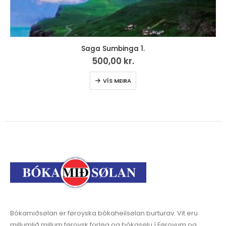
Saga Sumbinga 1.
500,00
kr.
VÍS MEIRA
Bókamiðsølan er føroyska bókaheilsølan burturav. Vit eru
millumlið millum føroysk forløg og bókasølu í Føroyum og