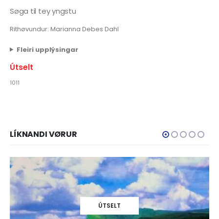
Søga til tey yngstu
Rithøvundur: Marianna Debes Dahl
Fleiri upplýsingar
Útselt
1011
LÍKNANDI VØRUR
ÚTSELT