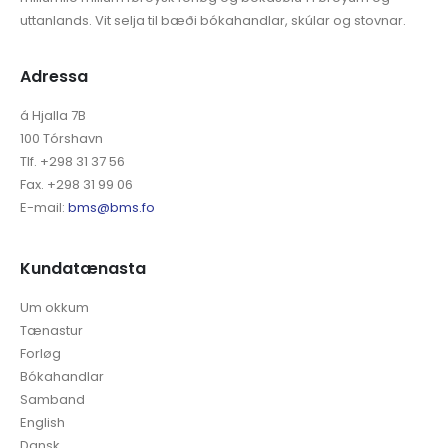
uttanlands. Vit selja til bæði bókahandlar, skúlar og stovnar.
Adressa
á Hjalla 7B
100 Tórshavn
Tlf. +298 31 37 56
Fax. +298 31 99 06
E-mail:
bms@bms.fo
Kundatænasta
Um okkum
Tænastur
Forløg
Bókahandlar
Samband
English
Dansk