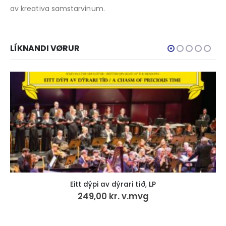
av kreativa samstarvinum.
LÍKNANDI VØRUR
i av dýrari tíð, LP
Soleiðis fingu vit v
,00
kr.
v.mvg
30