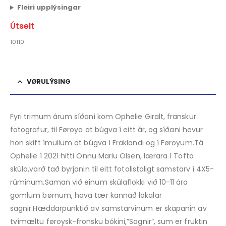
Fleiri upplýsingar
Útselt
10110
VØRULÝSING
Fyri trimum árum síðani kom Ophelie Giralt, franskur
fotografur, til Føroya at búgva í eitt ár, og síðani hevur
hon skift ímullum at búgva í Fraklandi og í Føroyum.Tá
Ophelie í 2021 hitti Onnu Mariu Olsen, lærara í Tofta
skúla,varð tað byrjanin til eitt fotolistaligt samstarv í 4X5-
rúminum.Saman við einum skúlaflokki við 10-11 ára
gomlum børnum, hava tær kannað lokalar
sagnir.Hæddarpunktið av samstarvinum er skapanin av
tvímæltu føroysk-fronsku bókini,”Sagnir”, sum er fruktin