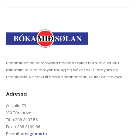
Bókamiðsølan er føroyska bókaheilsølan burturav. Vit eru
millumlið millum føroysk forløg og bókasølu í Føroyum og
uttanlands. Vit selja til bæði bókahandlar, skúlar og stovnar.
Adressa
á Hjalla 7B
100 Tórshavn
Tlf. +298 31 37 56
Fax. +298 31 99 06
E-mail:
bms@bms.fo