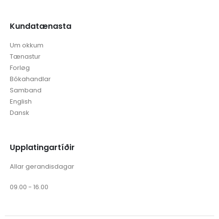
Kundatænasta
Um okkum
Tænastur
Forløg
Bókahandlar
Samband
English
Dansk
Upplatingartíðir
Allar gerandisdagar
09.00 - 16.00