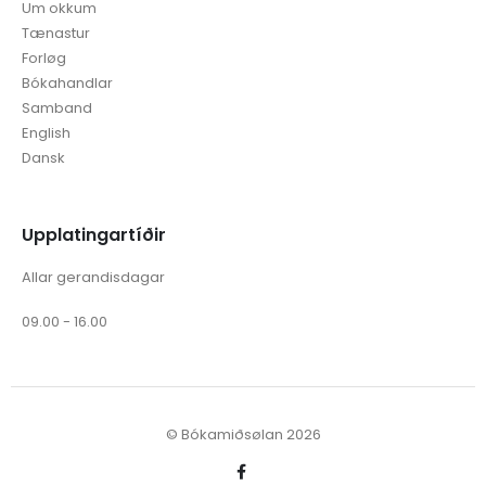
Um okkum
Tænastur
Forløg
Bókahandlar
Samband
English
Dansk
Upplatingartíðir
Allar gerandisdagar
09.00 - 16.00
© Bókamiðsølan 2026