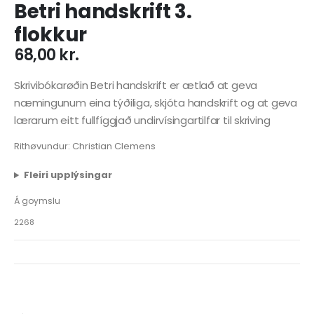
Betri handskrift 3.
flokkur
68,00
kr.
Skrivibókarøðin Betri handskrift er ætlað at geva
næmingunum eina týðiliga, skjóta handskrift og at geva
lærarum eitt fullfíggjað undirvísingartilfar til skriving
Rithøvundur: Christian Clemens
Fleiri upplýsingar
Á goymslu
2268