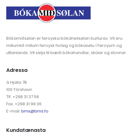
Bókamiðsølan er føroyska bókaheilsølan burturav. Vit eru
millumlið millum føroysk forløg og bókasølu í Føroyum og
uttanlands. Vit selja til bæði bókahandlar, skúlar og stovnar.
Adressa
á Hjalla 7B
100 Tórshavn
Tlf. +298 31 37 56
Fax. +298 31 99 06
E-mail:
bms@bms.fo
Kundatænasta