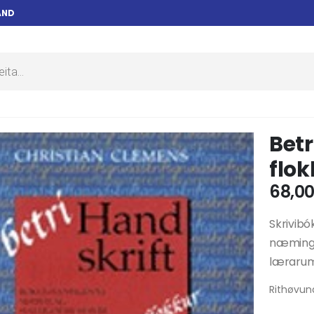
AND
Betr
flok
68,0
Skrivibó
næmingun
lærarum e
Rithøvun