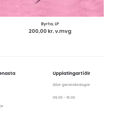
Hjartasláttur, LP
199,00
kr.
v.mvg
ænasta
Upplatingartíðir
Allar gerandisdagar
09.00 - 16.00
ar