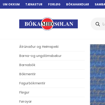
UM OKKUM
TÆNASTUR
FORLØG
BÓKAHANDLAR
SAMB
Products
search
Átrúnaður og Heimspeki
Barna-og ungdómsbøkur
Barnabók
Bókmentir
Fagurbókmentir
Fløgur
Føroyar