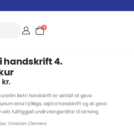
0
i handskrift 4.
kur
0
kr.
karøðin Betri handskrift er ætlað at geva
um eina týðiliga, skjóta handskrift og at geva
itt fullfíggjað undirvísingartilfar til skriving
dur: Christian Clemens