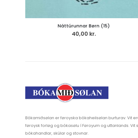
Eitt dýpi av dýrari tíð, LP
249,00
kr.
v.mvg
Bókamiðsølan er føroyska bókaheilsølan burturav. Vit er
føroysk forløg og bókasølu í Føroyum og uttanlands. Vit s
bókahandlar, skúlar og stovnar.