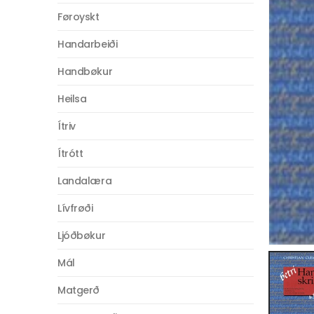
Føroyskt
Handarbeiði
Handbøkur
Heilsa
Ítriv
Ítrótt
Landalæra
Lívfrøði
Ljóðbøkur
Mál
Matgerð