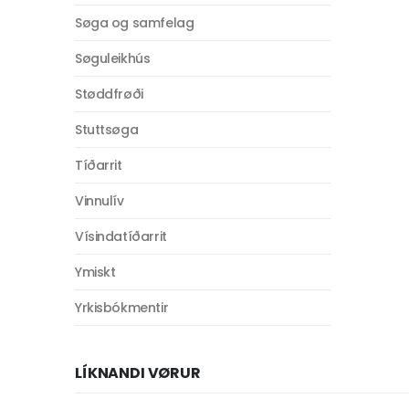
Søga og samfelag
Søguleikhús
Støddfrøði
Stuttsøga
Tíðarrit
Vinnulív
Vísindatíðarrit
Ymiskt
Yrkisbókmentir
LÍKNANDI VØRUR