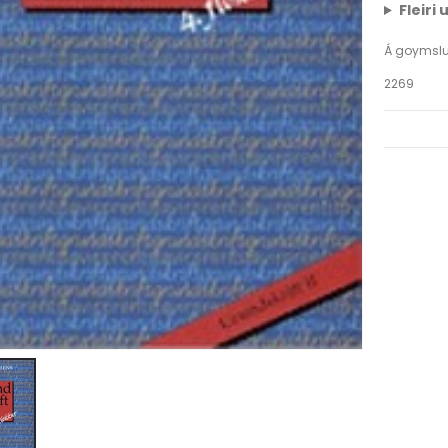
Fleiri
Á goymsl
2269