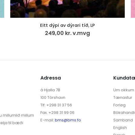
Byrta, LP
200,00
kr.
v.mvg
Adressa
Kundat
á Hjalla 7B
Um okkum
100 Tórshavn
Tænastur
Tlf. +298 31 37 56
Forløg
Fax. +298 31 99 06
Bókahandl
u millumlið millum
E-mail:
bms@bms.fo
Samband
elja til bæði
English