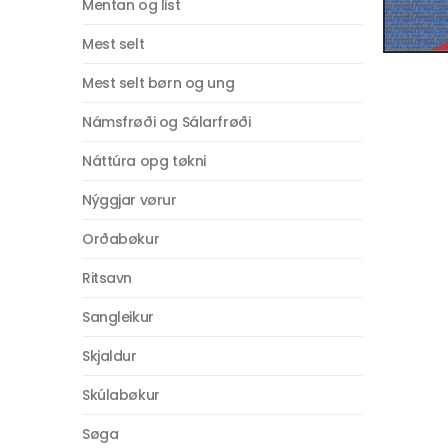
Mentan og list
Mest selt
Mest selt børn og ung
Námsfrøði og Sálarfrøði
Náttúra opg tøkni
Nýggjar vørur
Orðabøkur
Ritsavn
Sangleikur
Skjaldur
Skúlabøkur
Søga