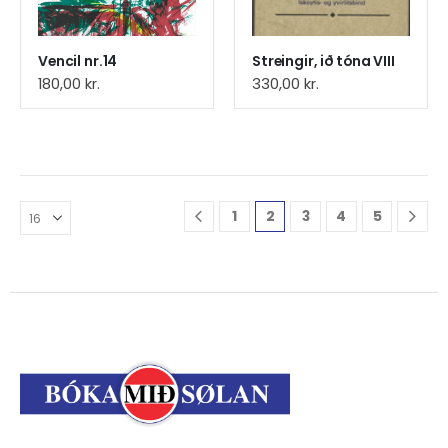
Vencil nr.14
Streingir, ið tóna VIII
180,00
kr.
330,00
kr.
1
2
3
4
5