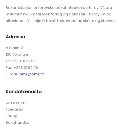
Bókamiðsølan er føroyska bókaheilsølan burturav. Vit eru
millumlið millum føroysk forløg og bókasølu í Føroyum og
uttanlands. Vit selja til bæði bókahandlar, skúlar og stovnar.
Adressa
á Hjalla 7B
100 Tórshavn
Tlf. +298 31 37 56
Fax. +298 31 99 06
E-mail:
bms@bms.fo
Kundatænasta
Um okkum
Tænastur
Forløg
Bókahandlar