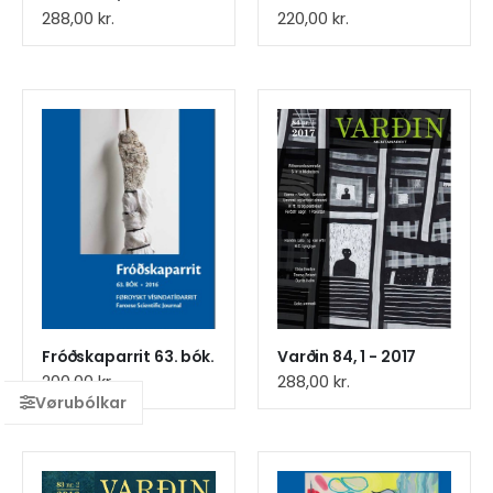
288,00
kr.
220,00
kr.
Fróðskaparrit 63. bók.
Varðin 84, 1 - 2017
200,00
kr.
288,00
kr.