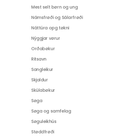
Mest selt børn og ung
Námsfrøði og Sálarfrøði
Náttúra opg tøkni
Nýggjar vørur
Orðabøkur
Ritsavn
Sangleikur
Skjaldur
Skúlabøkur
Søga
Søga og samfelag
Søguleikhús
Støddfrøði