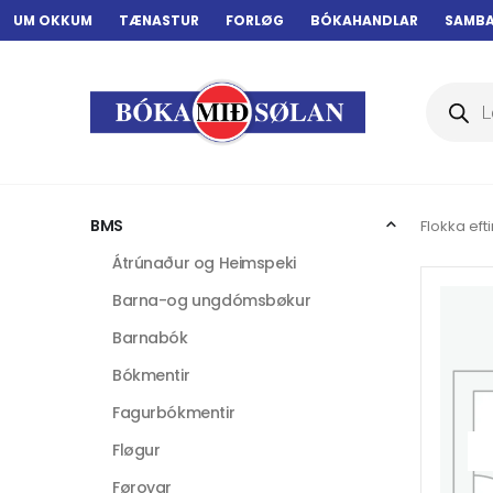
UM OKKUM
TÆNASTUR
FORLØG
BÓKAHANDLAR
SAMB
Products
search
BMS
Flokka efti
Átrúnaður og Heimspeki
Barna-og ungdómsbøkur
Barnabók
Bókmentir
Fagurbókmentir
Fløgur
Føroyar