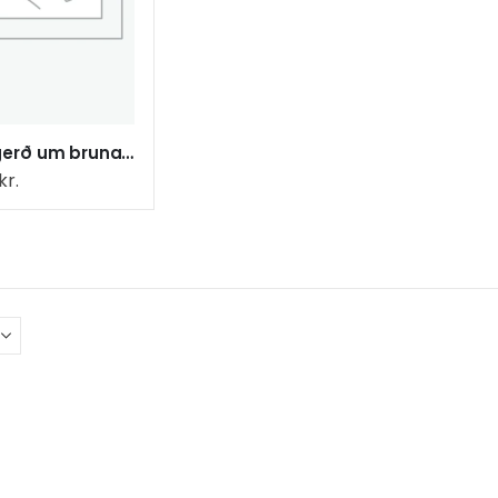
Kunngerð um brunaverju og brun
kr.