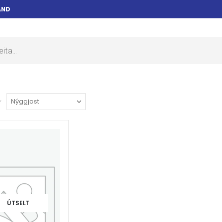
AND
r
ÚTSELT