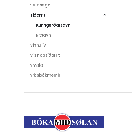
Stuttsøga
Tíðarrit
Kunngerðarsavn
Ritsavn
Vinnulív
Vísindatíðarrit
Ymiskt
Yrkisbókmentir