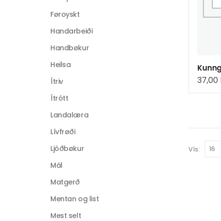
Føroyskt
Handarbeiði
Handbøkur
Heilsa
37,00
Ítriv
Ítrótt
Landalæra
Lívfrøði
Ljóðbøkur
Vís:
Mál
Matgerð
Mentan og list
Mest selt