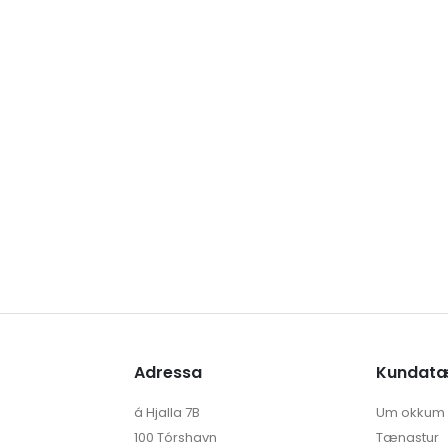
Adressa
Kundat
á Hjalla 7B
Um okkum
100 Tórshavn
Tænastur