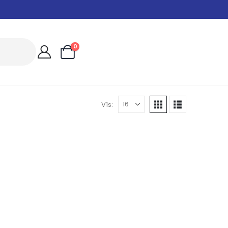
0
Vís: