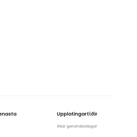
ænasta
Upplatingartíðir
Allar gerandisdagar