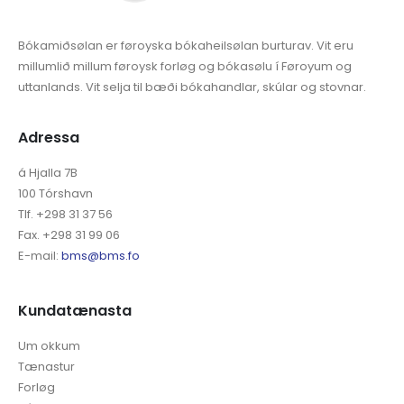
Bókamiðsølan er føroyska bókaheilsølan burturav. Vit eru
millumlið millum føroysk forløg og bókasølu í Føroyum og
uttanlands. Vit selja til bæði bókahandlar, skúlar og stovnar.
Adressa
á Hjalla 7B
100 Tórshavn
Tlf. +298 31 37 56
Fax. +298 31 99 06
E-mail:
bms@bms.fo
Kundatænasta
Um okkum
Tænastur
Forløg