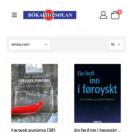
0
Føroysk purisma (28)
Ein ferð inn í føroyskt (16)