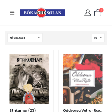
0
Strikurnar (23)
Oddvørsa Vetrar Rættir (75)