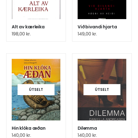
Alt av kærleika
Við bivandi hjarta
198,00
kr.
149,00
kr.
ÚTSELT
ÚTSELT
Hin klóka æðan
Dilemma
140,00
kr.
140,00
kr.