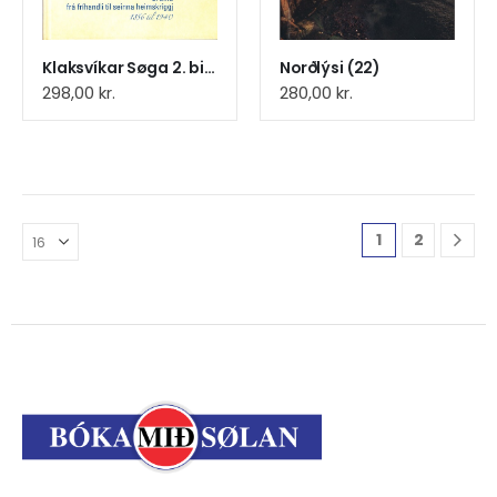
Klaksvíkar Søga 2. bind (8)
Norðlýsi (22)
298,00
kr.
280,00
kr.
1
2