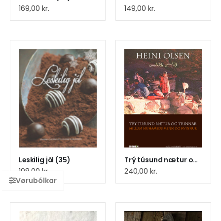
169,00
kr.
149,00
kr.
Leskilig jól (35)
Trý túsund nætur og trinnar´(6)
198,00
kr.
240,00
kr.