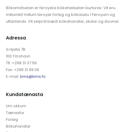
Bókamiðsølan er føroyska bókaheilsølan burturav. Vit eru
millumlið millum føroysk forløg og bókasølu í Føroyum og
uttanlands. Vit selja til bæði bókahandlar, skúlar og stovnar.
Adressa
á Hjalla 7B
100 Tórshavn
Tlf. +298 31 37 56
Fax. +298 31 99 06
E-mail:
bms@bms.fo
Kundatænasta
Um okkum
Tænastur
Forløg
Bókahandlar