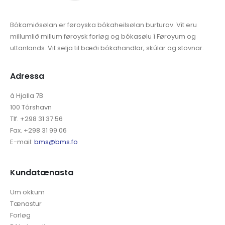
Bókamiðsølan er føroyska bókaheilsølan burturav. Vit eru
millumlið millum føroysk forløg og bókasølu í Føroyum og
uttanlands. Vit selja til bæði bókahandlar, skúlar og stovnar.
Adressa
á Hjalla 7B
100 Tórshavn
Tlf. +298 31 37 56
Fax. +298 31 99 06
E-mail:
bms@bms.fo
Kundatænasta
Um okkum
Tænastur
Forløg