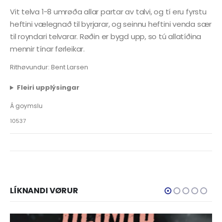
Vit telva 1-8 umrøða allar partar av talvi, og tí eru fyrstu
heftini vælegnað til byrjarar, og seinnu heftini venda sær
til royndari telvarar. Røðin er bygd upp, so tú allatíðina
mennir tínar førleikar.
Rithøvundur: Bent Larsen
Fleiri upplýsingar
Á goymslu
10537
LÍKNANDI VØRUR