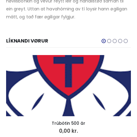
høvilsbonkin og vevur reytt leir og handilstøð saman til
ein greyt. Uttan at havahóming av tí loysir hann øgiligan
mátt, og tað fær øgiligar fylgjur.
LÍKNANDI VØRUR
Trúbótin 500 ár
0,00
kr.