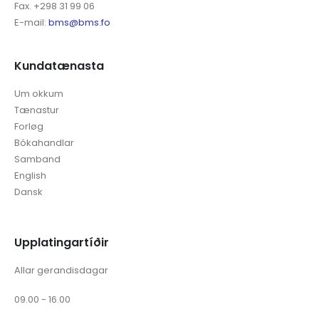
Fax. +298 31 99 06
E-mail:
bms@bms.fo
Kundatænasta
Um okkum
Tænastur
Forløg
Bókahandlar
Samband
English
Dansk
Upplatingartíðir
Allar gerandisdagar
09.00 - 16.00