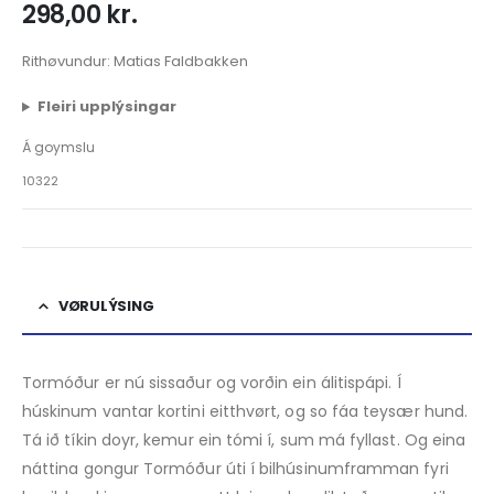
298,00
kr.
Rithøvundur: Matias Faldbakken
Fleiri upplýsingar
Á goymslu
10322
VØRULÝSING
Tormóður er nú sissaður og vorðin ein álitispápi. Í
húskinum vantar kortini eitthvørt, og so fáa teysær hund.
Tá ið tíkin doyr, kemur ein tómi í, sum má fyllast. Og eina
náttina gongur Tormóður úti í bilhúsinumframman fyri