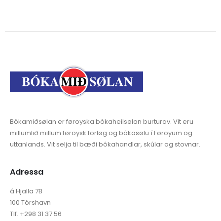
Bókamiðsølan er føroyska bókaheilsølan burturav. Vit eru
millumlið millum føroysk forløg og bókasølu í Føroyum og
uttanlands. Vit selja til bæði bókahandlar, skúlar og stovnar.
Adressa
á Hjalla 7B
100 Tórshavn
Tlf. +298 31 37 56