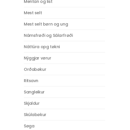
Mentan og list
Mest selt
Mest selt børn og ung
Námsfrøði og Sálarfrøði
Náttúra opg tøkni
Nýggjar vørur
Orðabøkur
Ritsavn
Sangleikur
Skjaldur
Skúlabøkur
Søga