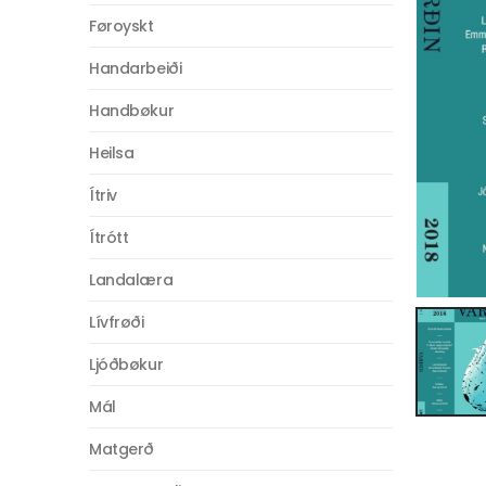
Føroyskt
Handarbeiði
Handbøkur
Heilsa
Ítriv
Ítrótt
Landalæra
Lívfrøði
Ljóðbøkur
Mál
Matgerð