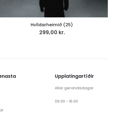
Sólja og Súla á sólferð
175,00
kr.
ænasta
Upplatingartíðir
Allar gerandisdagar
09.00 - 16.00
ar