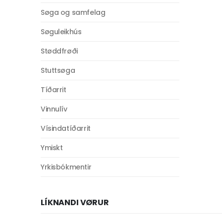
Søga og samfelag
Søguleikhús
Støddfrøði
Stuttsøga
Tíðarrit
Vinnulív
Vísindatíðarrit
Ymiskt
Yrkisbókmentir
LÍKNANDI VØRUR