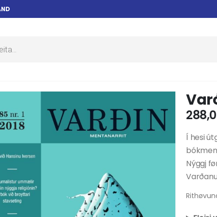
AND
Varð
288,
Í hesi ú
bókment
Nýggj fø
Varðanu
Rithøvun