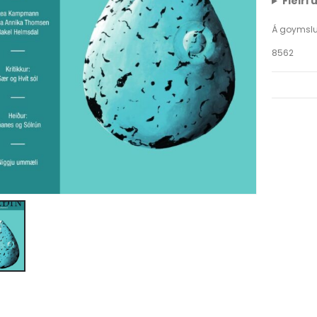
Fleiri
Á goymsl
8562