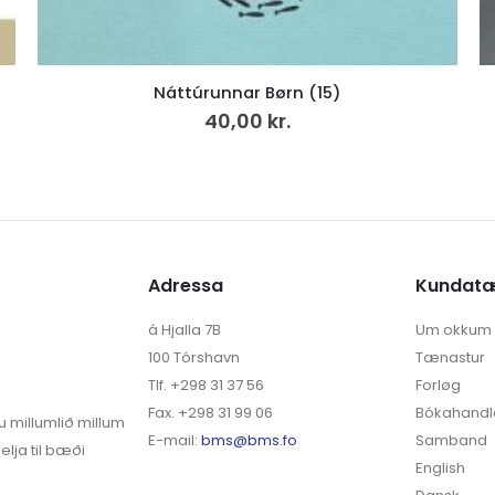
)
Hvíldarheimið (25)
299,00
kr.
Adressa
Kundat
á Hjalla 7B
Um okkum
100 Tórshavn
Tænastur
Tlf. +298 31 37 56
Forløg
Fax. +298 31 99 06
Bókahandl
u millumlið millum
E-mail:
bms@bms.fo
Samband
elja til bæði
English