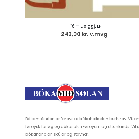
 LP
Náttúrunnar Børn (15
.mvg
40,00
kr.
Bókamiðsølan er føroyska bókaheilsølan burturav. Vit er
føroysk forløg og bókasølu í Føroyum og uttanlands. Vit s
bókahandlar, skúlar og stovnar.