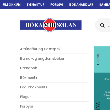
UM OKKUM
TÆNASTUR
FORLØG
BÓKAHANDLAR
SAMB
Products
search
Átrúnaður og Heimspeki
Barna-og ungdómsbøkur
Barnabók
Bókmentir
Fagurbókmentir
Fløgur
Føroyar