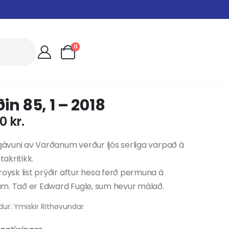
0
in 85, 1 – 2018
00
kr.
tgávuni av Varðanum verður ljós serliga varpað á
akritikk.
roysk list prýðir aftur hesa ferð permuna á
m. Tað er Edward Fuglø, sum hevur málað.
dur: Ymiskir Rithøvundar