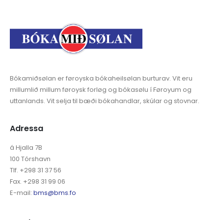
Bókamiðsølan er føroyska bókaheilsølan burturav. Vit eru
millumlið millum føroysk forløg og bókasølu í Føroyum og
uttanlands. Vit selja til bæði bókahandlar, skúlar og stovnar.
Adressa
á Hjalla 7B
100 Tórshavn
Tlf. +298 31 37 56
Fax. +298 31 99 06
E-mail:
bms@bms.fo