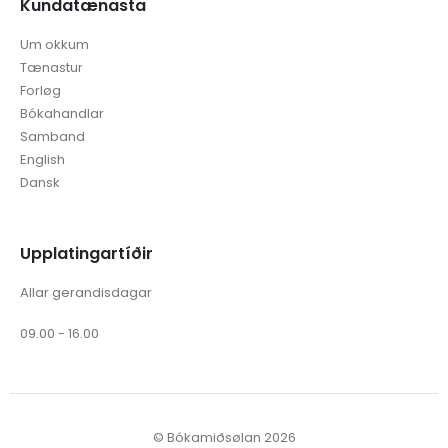
Kundatænasta
Um okkum
Tænastur
Forløg
Bókahandlar
Samband
English
Dansk
Upplatingartíðir
Allar gerandisdagar
09.00 - 16.00
© Bókamiðsølan 2026