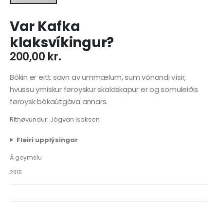
Var Kafka
klaksvíkingur?
200,00
kr.
Bókin er eitt savn av ummælum, sum vónandi vísir,
hvussu ymiskur føroyskur skaldskapur er og somuleiðis
føroysk bókaútgáva annars.
Rithøvundur: Jógvan Isaksen
Fleiri upplýsingar
Á goymslu
2815