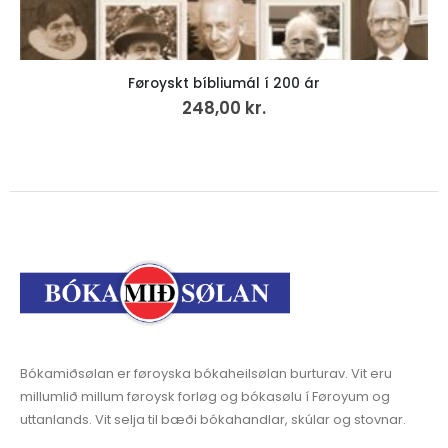
Føroyskt bíbliumál í 200 ár
248,00
kr.
Bókamiðsølan er føroyska bókaheilsølan burturav. Vit eru
millumlið millum føroysk forløg og bókasølu í Føroyum og
uttanlands. Vit selja til bæði bókahandlar, skúlar og stovnar.