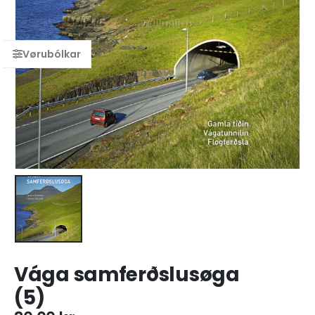
Vága samferðslusøga
(5)