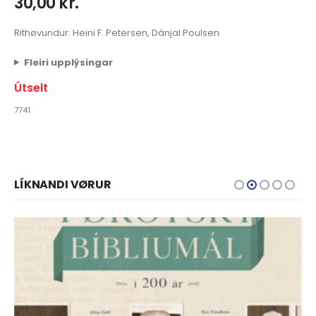
30,00
kr.
Rithøvundur: Heini F. Petersen, Dánjal Poulsen
Fleiri upplýsingar
Útselt
7741
LÍKNANDI VØRUR