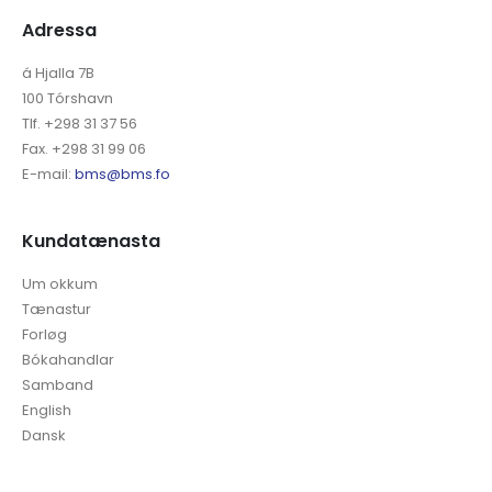
Adressa
á Hjalla 7B
100 Tórshavn
Tlf. +298 31 37 56
Fax. +298 31 99 06
E-mail:
bms@bms.fo
Kundatænasta
Um okkum
Tænastur
Forløg
Bókahandlar
Samband
English
Dansk