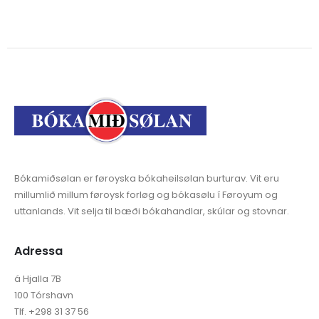
Bókamiðsølan er føroyska bókaheilsølan burturav. Vit eru
millumlið millum føroysk forløg og bókasølu í Føroyum og
uttanlands. Vit selja til bæði bókahandlar, skúlar og stovnar.
Adressa
á Hjalla 7B
100 Tórshavn
Tlf. +298 31 37 56