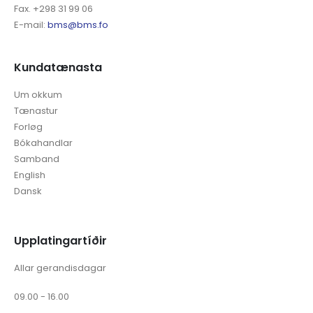
Fax. +298 31 99 06
E-mail:
bms@bms.fo
Kundatænasta
Um okkum
Tænastur
Forløg
Bókahandlar
Samband
English
Dansk
Upplatingartíðir
Allar gerandisdagar
09.00 - 16.00