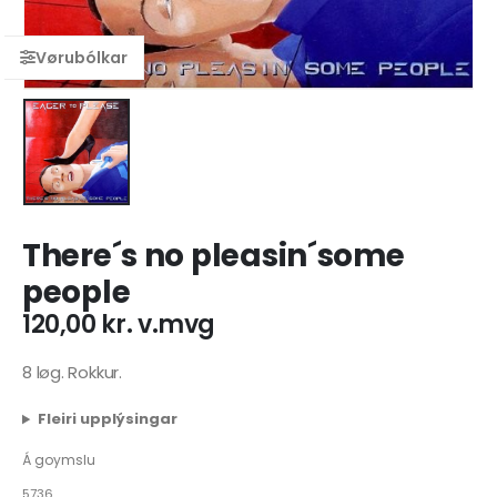
There´s no pleasin´some
people
120,00
kr.
v.mvg
8 løg. Rokkur.
Fleiri upplýsingar
Á goymslu
5736