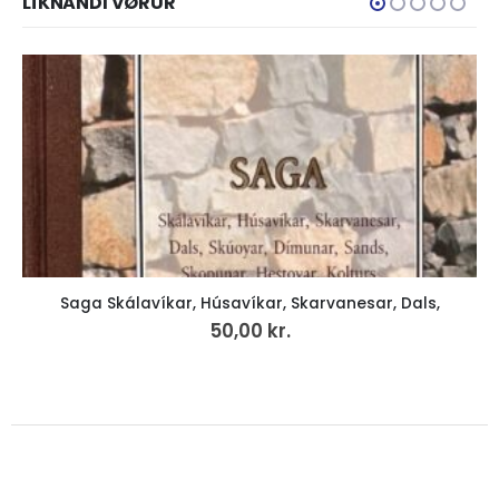
LÍKNANDI VØRUR
ÚTSELT
 Dals,
L’Art féroien
50,00
kr.
VÍS MEIRA