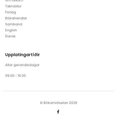
Um okkum
Tænastur
Forløg
Bókahandlar
Samband
English
Dansk
Upplatingartíðir
Allar gerandisdagar
09.00 - 16.00
© Bókamiðsølan 2026