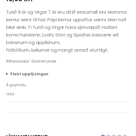
Turið 9 ár og Virgar 7 ár eru altíð einsamøll inni. Mamma
kemur seint til hús. Pápi kemur uppaftur seinni. Men tað
bilar einki. Tí Turið og Virgar hava sjónvarpið. Haðani
koma hundarnir, Lodni, Stóri og Spaðari, kassarnir við
bananum og appilsinum,
fótbólturin, køkurnar og mangt annað stuttligt.
Rithøvundur: Gunnel Linde
Fleiri upplýsingar
Á goymslu
1369