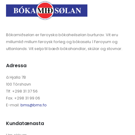
Bókamiðsølan er føroyska bókaheilsølan burturav. Vit eru
millumlið millum føroysk forløg og bókasølu í Føroyum og
uttanlands. Vit selja til bæði bókahandlar, skúlar og stovnar.
Adressa
á Hjalla 7B
100 Tórshavn
Tlf. +298 31 37 56
Fax. +298 31 99 06
E-mail:
bms@bms.fo
Kundatænasta