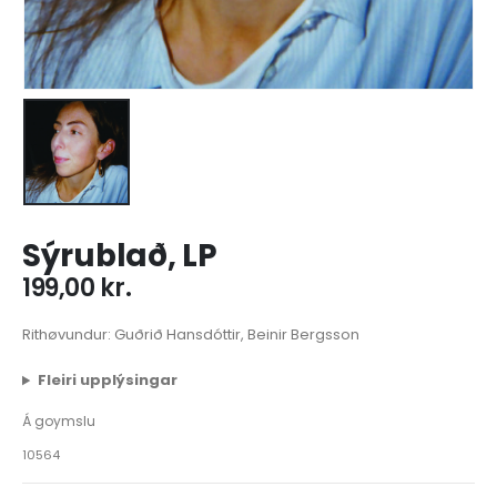
Sýrublað, LP
199,00
kr.
Rithøvundur: Guðrið Hansdóttir, Beinir Bergsson
Fleiri upplýsingar
Á goymslu
10564