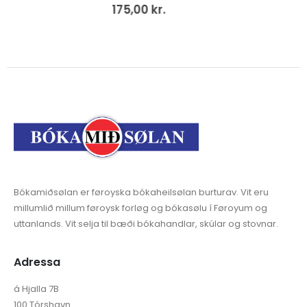
50,00
kr.
Bókamiðsølan er føroyska bókaheilsølan burturav. Vit eru
millumlið millum føroysk forløg og bókasølu í Føroyum og
uttanlands. Vit selja til bæði bókahandlar, skúlar og stovnar.
Adressa
á Hjalla 7B
100 Tórshavn