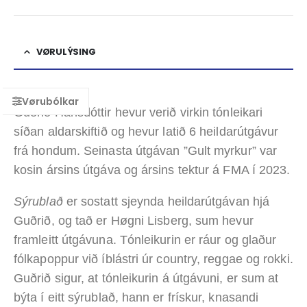
VØRULÝSING
Guðrið Hansdóttir hevur verið virkin tónleikari
síðan aldarskiftið og hevur latið 6 heildarútgávur
frá hondum. Seinasta útgávan ”Gult myrkur” var
kosin ársins útgáva og ársins tektur á FMA í 2023.
Sýrublað
er sostatt sjeynda heildarútgávan hjá
Guðrið,
og tað er Høgni Lisberg, sum hevur
framleitt útgávuna. Tónleikurin er ráur og glaður
fólkapoppur við íblástri úr country, reggae og rokki.
Guðrið sigur, at tónleikurin á útgávuni, er sum at
býta í eitt sýrublað, hann er frískur, knasandi