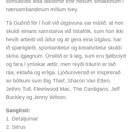
somuleiðis leita tekstirnir eftir hesum smakkinum í
nærsambandinum millum tvey.
Tá Guðrið fór í holt við útgávuna var málið, at hon
skuldi einans samstarva við listafólk, sum hon ikki
hevði arbeitt við áður og at gera eina útgávu, har
ið spæligleði, spontanitetur og kreativitetur skuldi
skína ígjøgnum. Úrslitið er 9 løg, sum eru fjølbroytt
og fara í ymiskar ættir, men reyði tráurin er tað
ráa, ektaða og erliga. Ljóðuniversið er inspirerað
av bólkum sum Big Thief, Sharon Van Etten,
Jethro Tull, Fleetwood Mac, The Cardigans, Jeff
Buckley og Jenny Wilson.
Sanglisti:
1. Detaljurnar
2. Sitrus