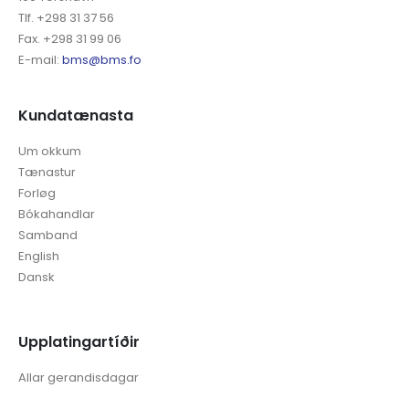
Tlf. +298 31 37 56
Fax. +298 31 99 06
E-mail:
bms@bms.fo
Kundatænasta
Um okkum
Tænastur
Forløg
Bókahandlar
Samband
English
Dansk
Upplatingartíðir
Allar gerandisdagar