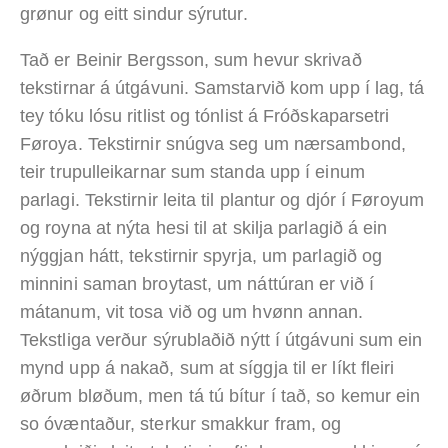
grønur og eitt sindur sýrutur.
Tað er Beinir Bergsson, sum hevur skrivað
tekstirnar á útgávuni. Samstarvið kom upp í lag, tá
tey tóku lósu ritlist og tónlist á Fróðskaparsetri
Føroya. Tekstirnir snúgva seg um nærsambond,
teir trupulleikarnar sum standa upp í einum
parlagi. Tekstirnir leita til plantur og djór í Føroyum
og royna at nýta hesi til at skilja parlagið á ein
nýggjan hátt, tekstirnir spyrja, um parlagið og
minnini saman broytast, um náttúran er við í
mátanum, vit tosa við og um hvønn annan.
Tekstliga verður sýrublaðið nýtt í útgávuni sum ein
mynd upp á nakað, sum at síggja til er líkt fleiri
øðrum bløðum, men tá tú bítur í tað, so kemur ein
so óvæntaður, sterkur smakkur fram, og