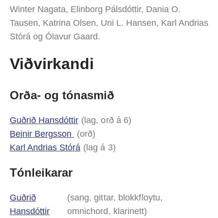
Winter Nagata, Elinborg Pálsdóttir, Dania O.
Tausen, Katrina Olsen, Uni L. Hansen, Karl Andrias
Stórá og Ólavur Gaard.
Viðvirkandi
Orða- og tónasmið
Guðrið Hansdóttir
(lag, orð á 6)
Beinir Bergsson
(orð)
Karl Andrias Stórá
(lag á 3)
Tónleikarar
Guðrið
(sang, gittar, blokkfloytu,
Hansdóttir
omnichord, klarinett)