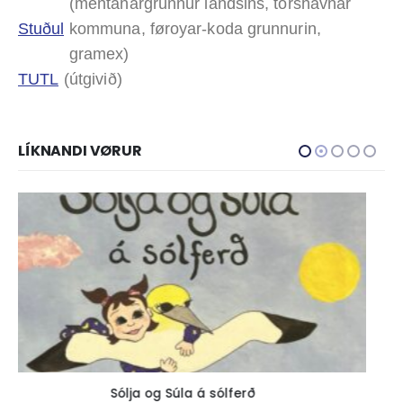
(mentanargrunnur landsins, tórshavnar
Stuðul
kommuna, føroyar-koda grunnurin,
gramex)
TUTL
(útgivið)
LÍKNANDI VØRUR
Tey á Steffansleiti