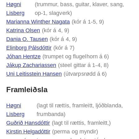
Høgni
(trummur, bass, guitar, klaver, sang,
Lisberg
op-1, slagverk)
Marianna Winther Nagata
(kór á 1-5, 9)
Katrina Olsen
(kór á 4, 9)
Dania O. Tausen
(kór á 4, 9)
Elinborg Pálsdóttir
(kór á 7)
Jóhan Hentze
(trumpet og flugelhorn á 6)
Jákup Zachariassen
(steel gittar á 1-4, 8)
Uni Leitisstein Hansen
(útvarpsrødd á 6)
Framleiðsla
Høgni
(lagt til rættis, framleitt, ljóðblanda,
Lisberg
frumbanda)
Guðrið Hansdóttir
(lagt til rættis, framleitt,)
Kirstin Helgadóttir
(perma og myndir)