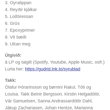
3. Oyralippan
4. Reyðir kjálkar
5. Loðbressan
6. Grús
7. Epoxyprimer
8. Vit bæði
9. Uttan meg
Útgivið:
á LP og talgilt (Spotify, Youtube, Apple Music, osfr.)
Lurta her:
https://gudrid.lnk.to/syrublad
Takk:
Ólafur Þórarinsson og børnini Rakul, Tóti og
Louisa. Takk Beinir Bergsson, Kirstin Helgadóttir,
Vár Samuelsen, Sanna Andrassardóttir Dahl,
Jákup Zachariasen, Johan Hentze, Marianna