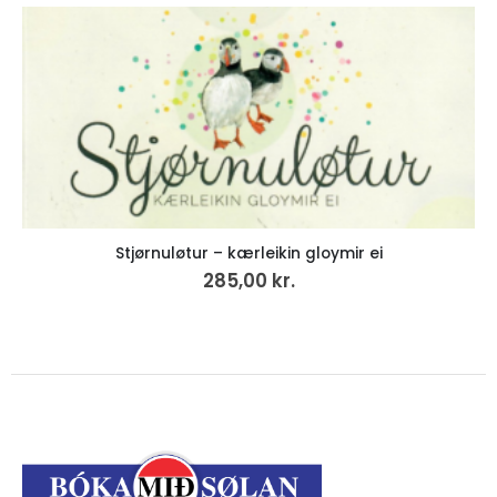
Stjørnuløtur – kærleikin gloymir ei
285,00
kr.