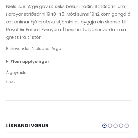
Niels Juel Arge gav út seks bøkur í røðini Stríðsárini um
Føroyar stríðsárini 1940-45. Móti sumri 1942 kom gongd á
ætlanirnar hjá bretsku stjórnini at byggja ein skansa til
Royal Air Force í Føroyum. Í hesi fimtu bókini verður m.a.
greitt frá tí stór
Rithøvundur: Niels Juel Arge
Fleiri upplýsingar
Á goymslu
9932
LÍKNANDI VØRUR