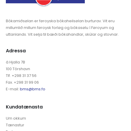
Bókamiðsølan er føroyska bókaheilsølan burturav. Vit eru
millumlið millum føroysk forløg og bókasølu í Føroyum og
uttanlands. Vit selja til bæði bókahandlar, skúlar og stovnar.
Adressa
á Hjalla 7B
100 Tórshavn
Tlf. +298 31 37 56
Fax. +298 31 99 06
E-mail:
bms@bms.fo
Kundatænasta
Um okkum
Tænastur