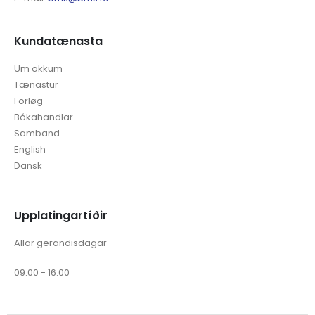
Kundatænasta
Um okkum
Tænastur
Forløg
Bókahandlar
Samband
English
Dansk
Upplatingartíðir
Allar gerandisdagar
09.00 - 16.00