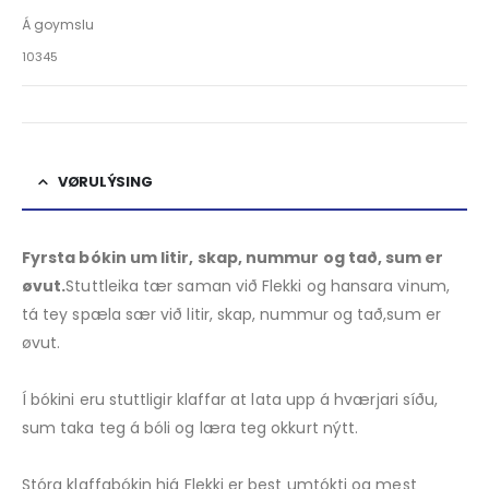
Á goymslu
10345
VØRULÝSING
Fyrsta bókin um litir, skap, nummur og tað, sum er
øvut.
Stuttleika tær saman við Flekki og hansara vinum,
tá tey spæla sær við litir, skap, nummur og tað,sum er
øvut.
Í bókini eru stuttligir klaffar at lata upp á hværjari síðu,
sum taka teg á bóli og læra teg okkurt nýtt.
Stóra klaffabókin hjá Flekki er best umtókti og mest