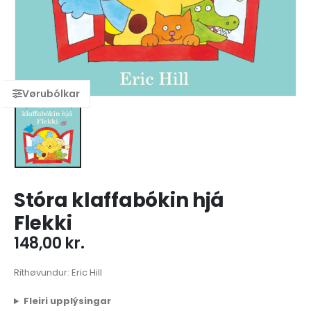
Stóra klaffabókin hjá
Flekki
148,00
kr.
Rithøvundur: Eric Hill
Fleiri upplýsingar