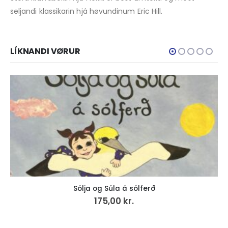
seljandi klassikarin hjá høvundinum Eric Hill.
LÍKNANDI VØRUR
og Súla á sólferð
Kirkjubøur Bench
175,00
kr.
50