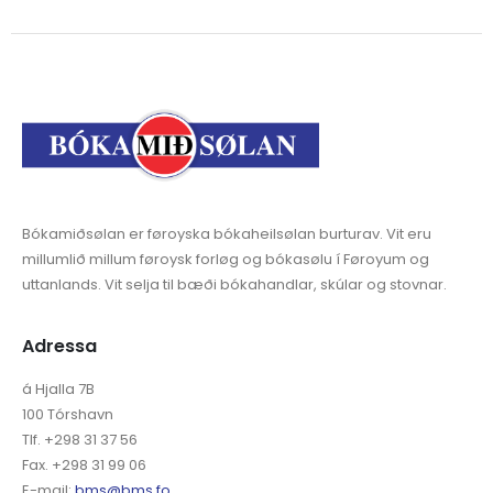
Bókamiðsølan er føroyska bókaheilsølan burturav. Vit eru
millumlið millum føroysk forløg og bókasølu í Føroyum og
uttanlands. Vit selja til bæði bókahandlar, skúlar og stovnar.
Adressa
á Hjalla 7B
100 Tórshavn
Tlf. +298 31 37 56
Fax. +298 31 99 06
E-mail:
bms@bms.fo