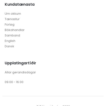
Kundatænasta
Um okkum
Tænastur
Forløg
Bókahandlar
Samband
English
Dansk
Upplatingartíðir
Allar gerandisdagar
09.00 - 16.00
© Bókamiðsølan 2026