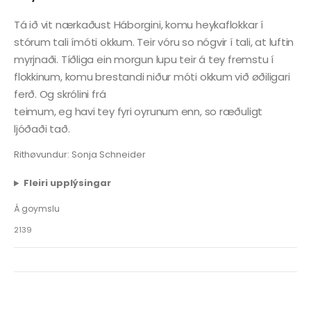
Tá ið vit nærkaðust Háborgini, komu heykaflokkar í
stórum tali ímóti okkum. Teir vóru so nógvir í tali, at luftin
myrjnaði. Tíðliga ein morgun lupu teir á tey fremstu í
flokkinum, komu brestandi niður móti okkum við øðiligari
ferð. Og skrólini frá
teimum, eg havi tey fyri oyrunum enn, so ræðuligt
ljóðaði tað.
Rithøvundur: Sonja Schneider
Fleiri upplýsingar
Á goymslu
2139