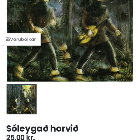
Sóleygað horvið
25,00
kr.