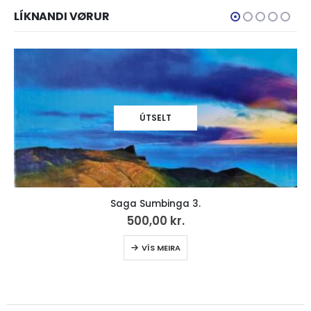
LÍKNANDI VØRUR
Náttúrunnar Børn (15)
40,00
kr.