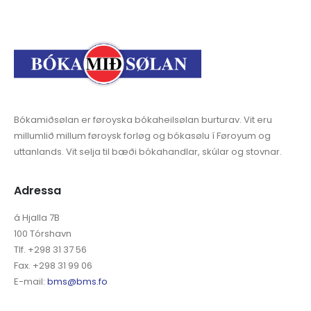
Bókamiðsølan er føroyska bókaheilsølan burturav. Vit eru
millumlið millum føroysk forløg og bókasølu í Føroyum og
uttanlands. Vit selja til bæði bókahandlar, skúlar og stovnar.
Adressa
á Hjalla 7B
100 Tórshavn
Tlf. +298 31 37 56
Fax. +298 31 99 06
E-mail:
bms@bms.fo