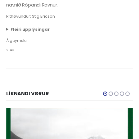
navnið Rópandi Ravnur.
Rithøvundur: Stig Ericson
Fleiri upplýsingar
Á goymslu
2140
LÍKNANDI VØRUR