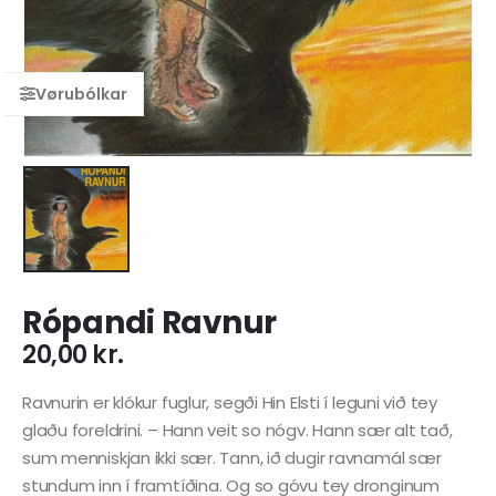
Rópandi Ravnur
20,00
kr.
Ravnurin er klókur fuglur, segði Hin Elsti í leguni við tey
glaðu foreldrini. – Hann veit so nógv. Hann sær alt tað,
sum menniskjan ikki sær. Tann, ið dugir ravnamál sær
stundum inn í framtíðina. Og so góvu tey dronginum