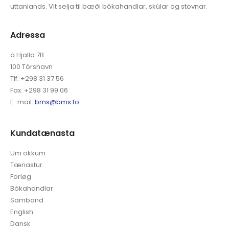
uttanlands. Vit selja til bæði bókahandlar, skúlar og stovnar.
Adressa
á Hjalla 7B
100 Tórshavn
Tlf. +298 31 37 56
Fax. +298 31 99 06
E-mail:
bms@bms.fo
Kundatænasta
Um okkum
Tænastur
Forløg
Bókahandlar
Samband
English
Dansk