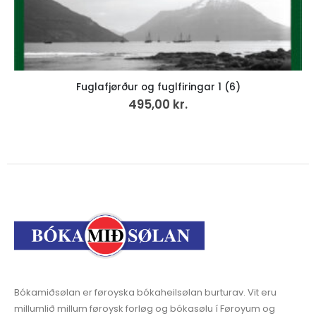
Fuglafjørður og fuglfiringar 1 (6)
S
495,00
kr.
Bókamiðsølan er føroyska bókaheilsølan burturav. Vit eru
millumlið millum føroysk forløg og bókasølu í Føroyum og