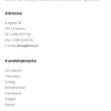
Adressa
á Hjalla 7B
100 Tórshavn
Tlf. +298 31 37 56
Fax. +298 31 99 06
E-mail:
bms@bms.fo
Kundatænasta
Um okkum
Tænastur
Forløg
Bókahandlar
Samband
English
Dansk