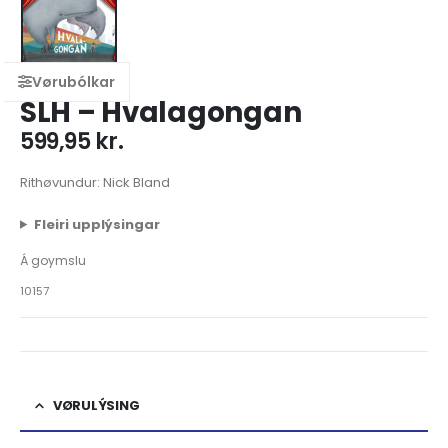
SLH – Hvalagongan
599,95
kr.
Rithøvundur: Nick Bland
Fleiri upplýsingar
Á goymslu
10157
VØRULÝSING