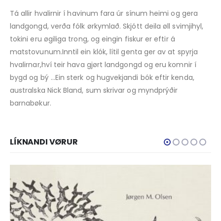
Tá allir hvalirnir í havinum fara úr sínum heimi og gera
landgongd, verða fólk ørkymlað. Skjótt deila øll svimjihyl,
tokini eru øgiliga trong, og eingin fiskur er eftir á
matstovunum.Inntil ein klók, lítil genta ger av at spyrja
hvalirnar,hví teir hava gjørt landgongd og eru komnir í
bygd og bý …Ein sterk og hugvekjandi bók eftir kenda,
australska Nick Bland, sum skrivar og myndprýðir
barnabøkur.
LÍKNANDI VØRUR