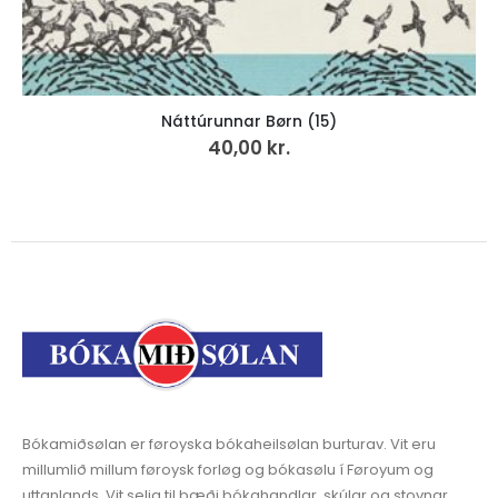
Náttúrunnar Børn (15)
40,00
kr.
Bókamiðsølan er føroyska bókaheilsølan burturav. Vit eru
millumlið millum føroysk forløg og bókasølu í Føroyum og
uttanlands. Vit selja til bæði bókahandlar, skúlar og stovnar.