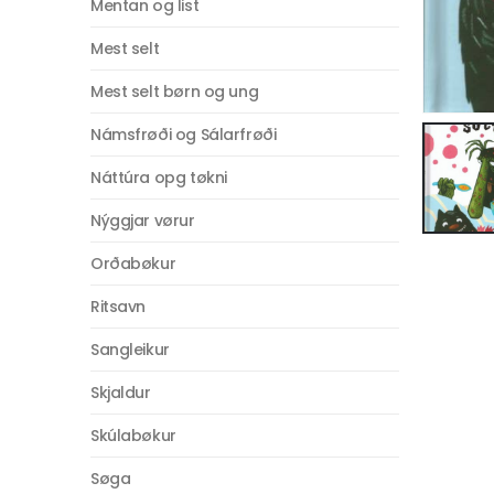
Mentan og list
Mest selt
Mest selt børn og ung
Námsfrøði og Sálarfrøði
Náttúra opg tøkni
Nýggjar vørur
Orðabøkur
Ritsavn
Sangleikur
Skjaldur
Skúlabøkur
Søga