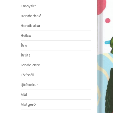
Føroyskt
Handarbeiði
Handbøkur
Heilsa
Ítriv
Ítrótt
Landalæra
Lívfrøði
Ljóðbøkur
Mál
Matgerð