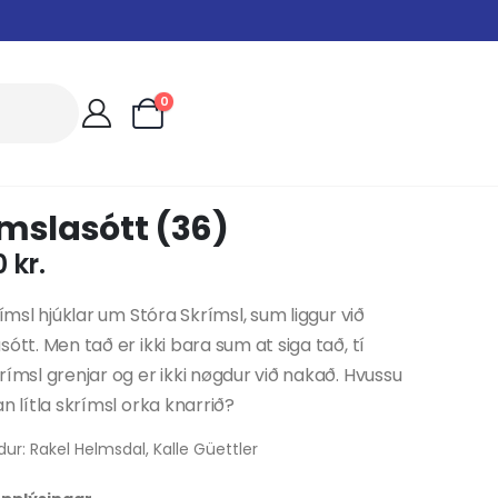
0
mslasótt (36)
0
kr.
krímsl hjúklar um Stóra Skrímsl, sum liggur við
sótt. Men tað er ikki bara sum at siga tað, tí
rímsl grenjar og er ikki nøgdur við nakað. Hvussu
an lítla skrímsl orka knarrið?
ur: Rakel Helmsdal, Kalle Güettler