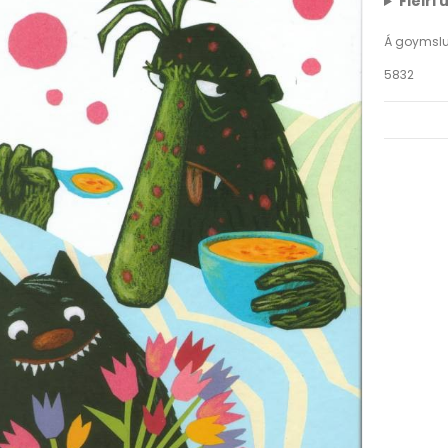
Fleiri
Á goymsl
5832