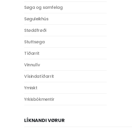
Søga og samfelag
Søguleikhús
Støddfrøði
Stuttsøga
Tíðarrit
Vinnulív
Vísindatíðarrit
Ymiskt
Yrkisbókmentir
LÍKNANDI VØRUR