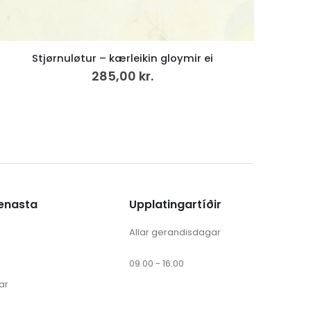
Saga Sumbinga 1.
500,00
kr.
VÍS MEIRA
ænasta
Upplatingartíðir
Allar gerandisdagar
09.00 - 16.00
ar