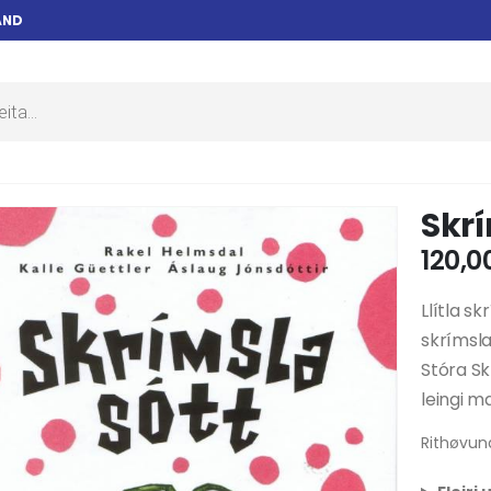
AND
Skrí
120,0
Llítla s
skrímsla
Stóra Sk
leingi m
Rithøvund