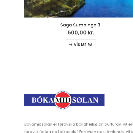
Trúbótin 500 ár
0,00
kr.
Bókamiðsølan er føroyska bókaheilsølan burturav. Vit er
føroysk forløg og bókasølu í Føroyum og uttanlands. Vit s