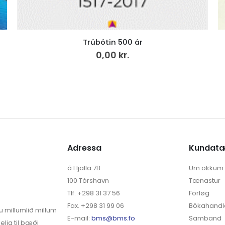
Stjørnuløtur – kærleikin gloymir ei
285,00
kr.
Adressa
Kundat
á Hjalla 7B
Um okkum
100 Tórshavn
Tænastur
Tlf. +298 31 37 56
Forløg
Fax. +298 31 99 06
Bókahandl
u millumlið millum
E-mail:
bms@bms.fo
Samband
elja til bæði