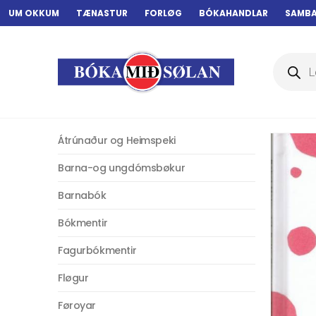
UM OKKUM
TÆNASTUR
FORLØG
BÓKAHANDLAR
SAMB
Products
search
Átrúnaður og Heimspeki
Barna-og ungdómsbøkur
Barnabók
Bókmentir
Fagurbókmentir
Fløgur
Føroyar