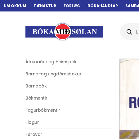
UM OKKUM
TÆNASTUR
FORLØG
BÓKAHANDLAR
SAMB
Products
search
Átrúnaður og Heimspeki
Barna-og ungdómsbøkur
Barnabók
Bókmentir
Fagurbókmentir
Fløgur
Føroyar