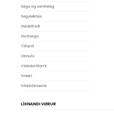
Søga og samfelag
Søguleikhús
Støddfrøði
Stuttsøga
Tíðarrit
Vinnulív
Vísindatíðarrit
Ymiskt
Yrkisbókmentir
LÍKNANDI VØRUR