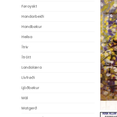
Føroyskt
Handarbeiði
Handbøkur
Heilsa
Ítriv
Ítrótt
Landalæra
Lívfrøði
Ljóðbøkur
Mál
Matgerð