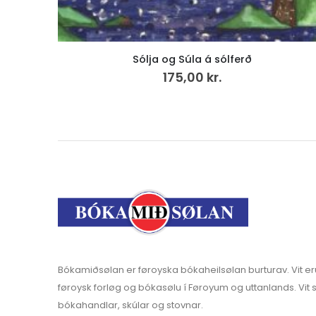
Byrta, LP
200,00
kr.
v.mvg
Bókamiðsølan er føroyska bókaheilsølan burturav. Vit er
føroysk forløg og bókasølu í Føroyum og uttanlands. Vit s
bókahandlar, skúlar og stovnar.