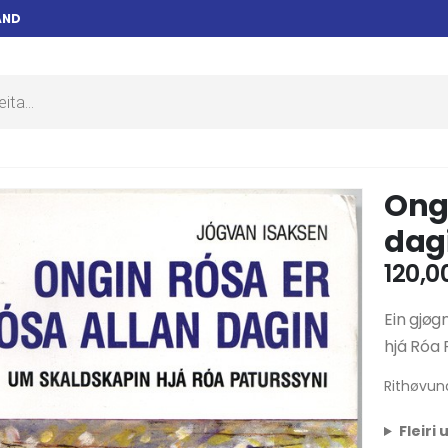
AND
Ongi
dag
120,0
Ein gjø
hjá Róa 
Rithøvun
Fleiri