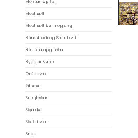
Mentan og list
Mest selt
Mest selt børn og ung
Námsfrøði og Sálarfrøði
Náttúra opg tøkni
Nýggjar vørur
Orðabøkur
Ritsavn
Sangleikur
Skjaldur
Skúlabøkur
Søga