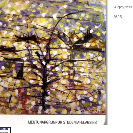
Á goymsl
1635