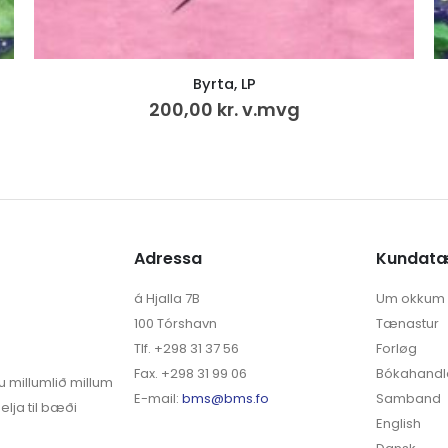
Litbók – Sólja og Súla á sólferð
50,00
kr.
Adressa
Kundat
á Hjalla 7B
Um okkum
100 Tórshavn
Tænastur
Tlf. +298 31 37 56
Forløg
Fax. +298 31 99 06
Bókahandl
u millumlið millum
E-mail:
bms@bms.fo
Samband
elja til bæði
English