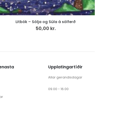
Eitt dýpi av dýrari tíð, LP
249,00
kr.
v.mvg
ænasta
Upplatingartíðir
Allar gerandisdagar
09.00 - 16.00
ar