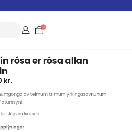
0
n rósa er rósa allan
in
0
kr.
gnumgongd av teimum trimum yrkingasøvnunum
Paturssyni.
dur: Jógvan Isaksen
 upplýsingar