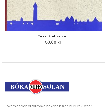
Tey á Steffansleiti
50,00
kr.
Bókamiðsølan er føroyska bókaheilsølan burturav. Vit eru