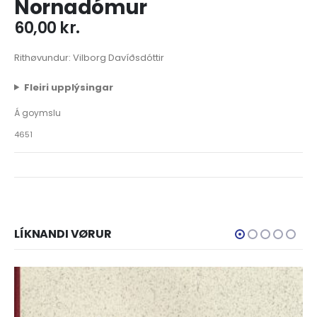
Nornadómur
60,00
kr.
Rithøvundur: Vilborg Davíðsdóttir
Fleiri upplýsingar
Á goymslu
4651
LÍKNANDI VØRUR