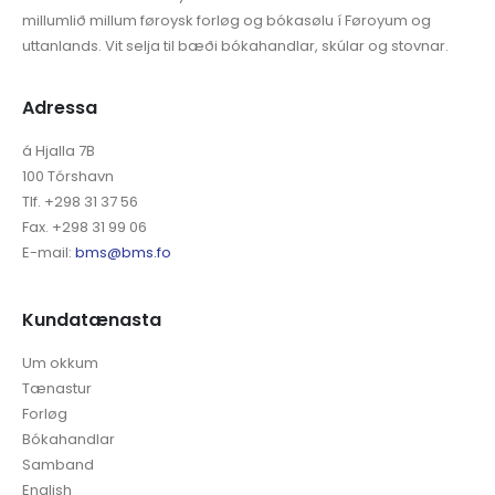
millumlið millum føroysk forløg og bókasølu í Føroyum og
uttanlands. Vit selja til bæði bókahandlar, skúlar og stovnar.
Adressa
á Hjalla 7B
100 Tórshavn
Tlf. +298 31 37 56
Fax. +298 31 99 06
E-mail:
bms@bms.fo
Kundatænasta
Um okkum
Tænastur
Forløg
Bókahandlar
Samband
English