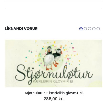
LÍKNANDI VØRUR
 – kærleikin gloymir ei
Trúbó
285,00
kr.
0