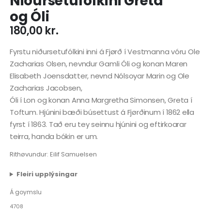
Niðursetufólkini Greta
og Óli
180,00
kr.
Fyrstu niðursetufólkini inni á Fjørð í Vestmanna vóru Ole
Zacharias Olsen, nevndur Gamli Óli og konan Maren
Elisabeth Joensdatter, nevnd Nólsoyar Marin og Ole
Zacharias Jacobsen,
Óli í Lon og konan Anna Margretha Simonsen, Greta í
Toftum. Hjúnini bæði búsettust á Fjørðinum í 1862 ella
fyrst í 1863. Tað eru tey seinnu hjúnini og eftirkoarar
teirra, handa bókin er um.
Rithøvundur: Eilif Samuelsen
Fleiri upplýsingar
Á goymslu
4708