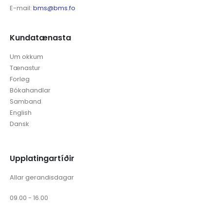
E-mail:
bms@bms.fo
Kundatænasta
Um okkum
Tænastur
Forløg
Bókahandlar
Samband
English
Dansk
Upplatingartíðir
Allar gerandisdagar
09.00 - 16.00