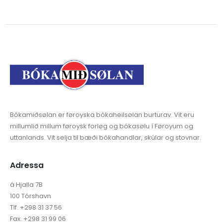
Bókamiðsølan er føroyska bókaheilsølan burturav. Vit eru
millumlið millum føroysk forløg og bókasølu í Føroyum og
uttanlands. Vit selja til bæði bókahandlar, skúlar og stovnar.
Adressa
á Hjalla 7B
100 Tórshavn
Tlf. +298 31 37 56
Fax. +298 31 99 06