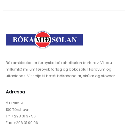
Bókamiðsølan er føroyska bókaheilsølan burturav. Vit eru
millumlið millum føroysk forløg og bókasølu í Føroyum og
uttanlands. Vit selja til bæði bókahandlar, skúlar og stovnar.
Adressa
á Hjalla 7B
100 Tórshavn
Tlf. +298 31 37 56
Fax. +298 31 99 06