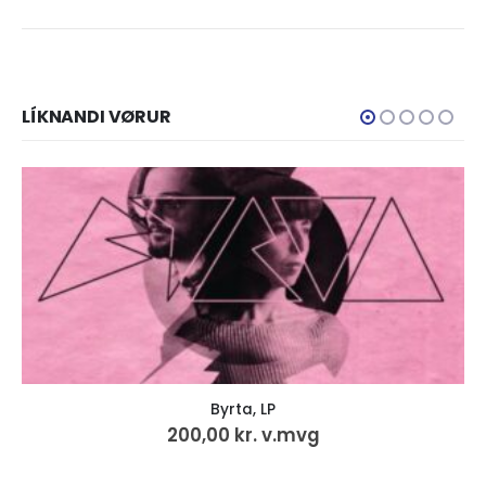
LÍKNANDI VØRUR
Byrta, LP
Tey á S
,00
kr.
v.mvg
50