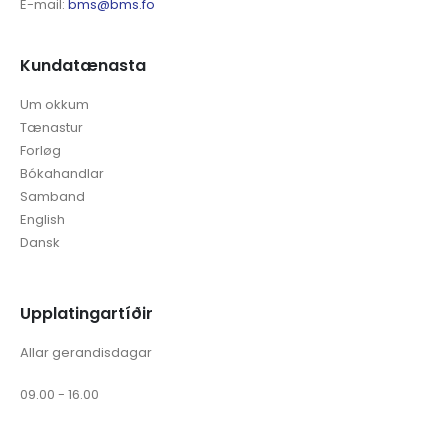
E-mail:
bms@bms.fo
Kundatænasta
Um okkum
Tænastur
Forløg
Bókahandlar
Samband
English
Dansk
Upplatingartíðir
Allar gerandisdagar
09.00 - 16.00