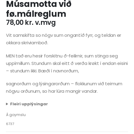
Músamotta við
fø.málreglum
78,00
kr.
v.mvg
Vit samskifta so nógv sum ongantíð fyrr, og teldan er
okkara skriviamboð.
MEN tað eru hesir forskitnu ð-feilirnir, sum stinga seg
uppímillum. Stundum skal eitt ð verða krøkt í endan eisini
– stundum ikki. Bæði í navnorðum,
sagnorðum og lýsingarorðum – flokkunum við teimum
nógvu orðunum, so har lúra mangir vandar.
Fleiri upplýsingar
Á goymslu
6737