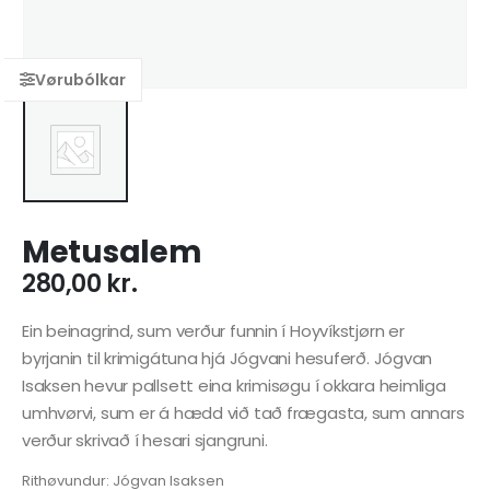
Metusalem
280,00
kr.
Ein beinagrind, sum verður funnin í Hoyvíkstjørn er
byrjanin til krimigátuna hjá Jógvani hesuferð. Jógvan
Isaksen hevur pallsett eina krimisøgu í okkara heimliga
umhvørvi, sum er á hædd við tað frægasta, sum annars
verður skrivað í hesari sjangruni.
Rithøvundur: Jógvan Isaksen