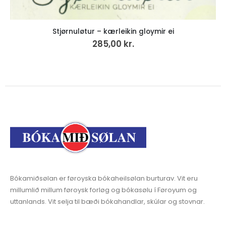
Stjørnuløtur – kærleikin gloymir ei
285,00
kr.
Bókamiðsølan er føroyska bókaheilsølan burturav. Vit eru
millumlið millum føroysk forløg og bókasølu í Føroyum og
uttanlands. Vit selja til bæði bókahandlar, skúlar og stovnar.