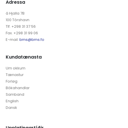
Adressa
á Hjalla 7B
100 Tórshavn
Tlf. +298 31 37 56
Fax. +298 31 99 06
E-mail:
bms@bms.fo
Kundatænasta
Um okkum
Tænastur
Forløg
Bókahandlar
Samband
English
Dansk
Upplatingartíðir