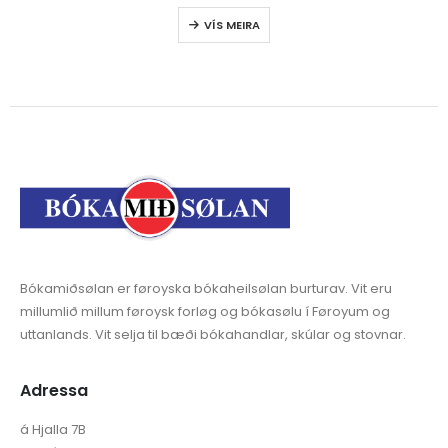
VÍS MEIRA
Bókamiðsølan er føroyska bókaheilsølan burturav. Vit eru
millumlið millum føroysk forløg og bókasølu í Føroyum og
uttanlands. Vit selja til bæði bókahandlar, skúlar og stovnar.
Adressa
á Hjalla 7B