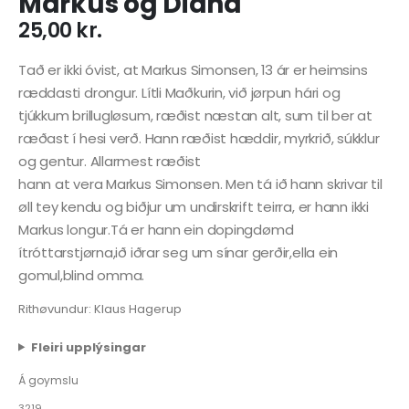
Markus og Diana
25,00
kr.
Tað er ikki óvist, at Markus Simonsen, 13 ár er heimsins
ræddasti drongur. Lítli Maðkurin, við jørpun hári og
tjúkkum brillugløsum, ræðist næstan alt, sum til ber at
ræðast í hesi verð. Hann ræðist hæddir, myrkrið, súkklur
og gentur. Allarmest ræðist
hann at vera Markus Simonsen. Men tá ið hann skrivar til
øll tey kendu og biðjur um undirskrift teirra, er hann ikki
Markus longur.Tá er hann ein dopingdømd
ítróttarstjørna,ið iðrar seg um sínar gerðir,ella ein
gomul,blind omma.
Rithøvundur: Klaus Hagerup
Fleiri upplýsingar
Á goymslu
3219