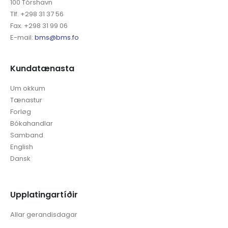
100 Tórshavn
Tlf. +298 31 37 56
Fax. +298 31 99 06
E-mail:
bms@bms.fo
Kundatænasta
Um okkum
Tænastur
Forløg
Bókahandlar
Samband
English
Dansk
Upplatingartíðir
Allar gerandisdagar