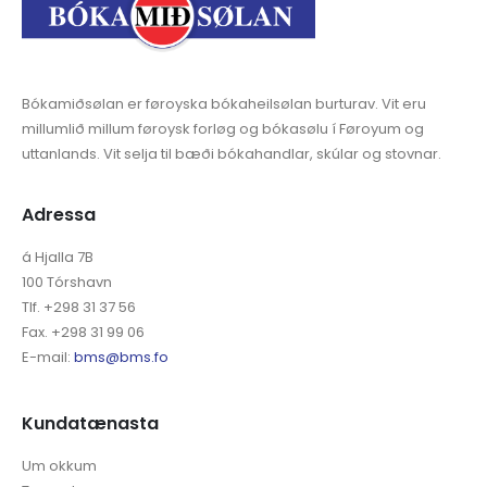
Bókamiðsølan er føroyska bókaheilsølan burturav. Vit eru
millumlið millum føroysk forløg og bókasølu í Føroyum og
uttanlands. Vit selja til bæði bókahandlar, skúlar og stovnar.
Adressa
á Hjalla 7B
100 Tórshavn
Tlf. +298 31 37 56
Fax. +298 31 99 06
E-mail:
bms@bms.fo
Kundatænasta
Um okkum
Tænastur