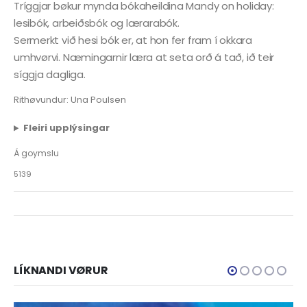
Tríggjar bøkur mynda bókaheildina Mandy on holiday:
lesibók, arbeiðsbók og lærarabók.
Sermerkt við hesi bók er, at hon fer fram í okkara
umhvørvi. Næmingarnir læra at seta orð á tað, ið teir
síggja dagliga.
Rithøvundur: Una Poulsen
Fleiri upplýsingar
Á goymslu
5139
LÍKNANDI VØRUR